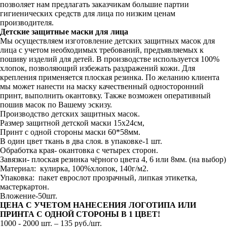
позволяет нам предлагать заказчикам большие партии
гигиенических средств для лица по низким ценам
производителя.
Детские защитные маски для лица
Мы осуществляем изготовление детских защитных масок для
лица с учетом необходимых требований, предъявляемых к
пошиву изделий для детей. В производстве используется 100%
хлопок, позволяющий избежать раздражений кожи. Для
крепления применяется плоская резинка. По желанию клиента
мы может нанести на маску качественный односторонний
принт, выполнить окантовку. Также возможен оперативный
пошив масок по Вашему эскизу.
Производство детских защитных масок.
Размер защитной детской маски 15х24см,
Принт с одной стороны маски 60*58мм.
В один цвет ткань в два слоя. в упаковке-1 шт.
Обработка края- окантовка с четырех сторон.
Завязки- плоская резинка чёрного цвета 4, 6 или 8мм. (на выбор)
Материал: кулирка, 100%хлопок, 140г/м2.
Упаковка: пакет еврослот прозрачный, липкая этикетка,
мастеркартон.
Вложение-50шт.
ЦЕНА С УЧЕТОМ НАНЕСЕНИЯ ЛОГОТИПА ИЛИ
ПРИНТА С ОДНОЙ СТОРОНЫ В 1 ЦВЕТ!
1000 - 2000 шт. – 135 руб./шт.