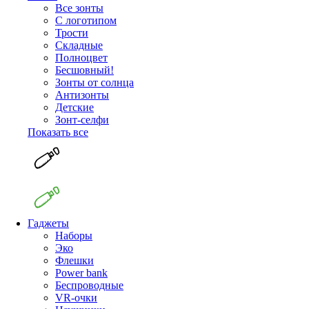
Все зонты
С логотипом
Трости
Складные
Полноцвет
Бесшовный!
Зонты от солнца
Антизонты
Детские
Зонт-селфи
Показать все
Гаджеты
Наборы
Эко
Флешки
Power bank
Беспроводные
VR-очки