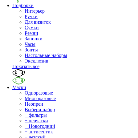
Подборки
Интерьер
Ручки
Для визиток
Сумки
Ремни
Запонки
Часы
Зонты
Настольные наборы
Эксклюзив
Показать все
Маски
Одноразовые
Многоразовые
Неопрен
Выбери набор
+ фильтры
+ перчатки
+ Новогодний
+ антисептик
+ детский