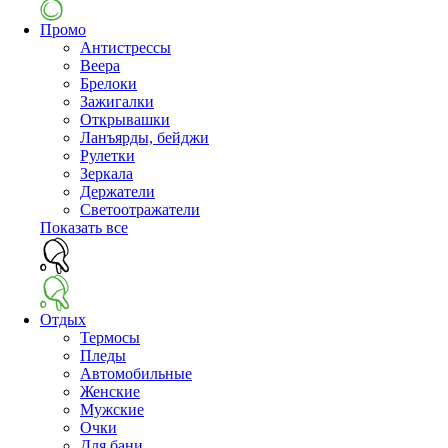
Промо
Антистрессы
Веера
Брелоки
Зажигалки
Открывашки
Ланъярды, бейджи
Рулетки
Зеркала
Держатели
Светоотражатели
Показать все
Отдых
Термосы
Пледы
Автомобильные
Женские
Мужские
Очки
Для бани