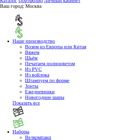
Каталог
Портфолио
Личный кабинет
Ваш город:
Москва
Наше производство
Возим из Европы или Китая
Вяжем
Шьём
Печатаем полноцветом
Из PVC
Из войлока
Штампуем по форме
Зонты
Ежедневники
Новогодние шары
Показать все
Наборы
Велкомпаки