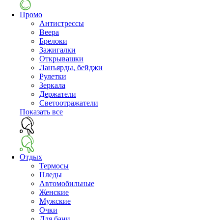
Промо
Антистрессы
Веера
Брелоки
Зажигалки
Открывашки
Ланъярды, бейджи
Рулетки
Зеркала
Держатели
Светоотражатели
Показать все
Отдых
Термосы
Пледы
Автомобильные
Женские
Мужские
Очки
Для бани