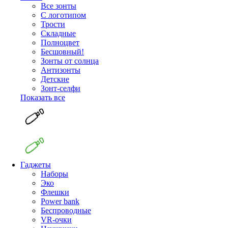
Все зонты
С логотипом
Трости
Складные
Полноцвет
Бесшовный!
Зонты от солнца
Антизонты
Детские
Зонт-селфи
Показать все
Гаджеты
Наборы
Эко
Флешки
Power bank
Беспроводные
VR-очки