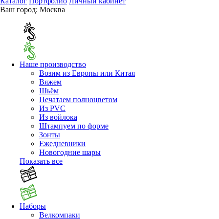
Каталог
Портфолио
Личный кабинет
Ваш город:
Москва
Наше производство
Возим из Европы или Китая
Вяжем
Шьём
Печатаем полноцветом
Из PVC
Из войлока
Штампуем по форме
Зонты
Ежедневники
Новогодние шары
Показать все
Наборы
Велкомпаки