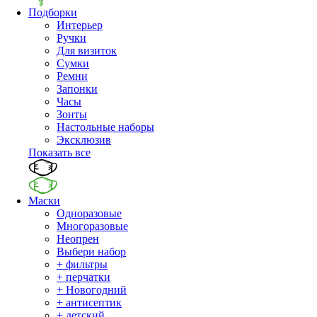
Подборки
Интерьер
Ручки
Для визиток
Сумки
Ремни
Запонки
Часы
Зонты
Настольные наборы
Эксклюзив
Показать все
Маски
Одноразовые
Многоразовые
Неопрен
Выбери набор
+ фильтры
+ перчатки
+ Новогодний
+ антисептик
+ детский