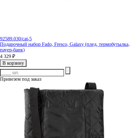
92589.030/cat-5
Подарочный набор Fado, Fresco, Galaxy (плед, термобутылка,
пауер-банк)
4 329 ₽
В корзину
Привезем под заказ