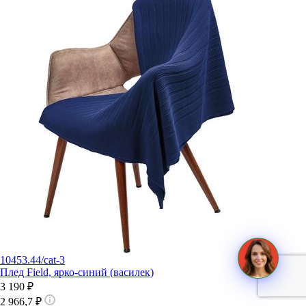
10453.44/cat-3
Плед Field, ярко-синий (василек)
3 190 ₽
2 966,7 ₽