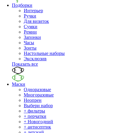
Подборки
Интерьер
Ручки
Для визиток
Сумки
Ремни
Запонки
Часы
Зонты
Настольные наборы
Эксклюзив
Показать все
Маски
Одноразовые
Многоразовые
Неопрен
Выбери набор
+ фильтры
+ перчатки
+ Новогодний
+ антисептик
+ детский