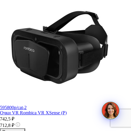
595800p/cat-2
Очки VR Rombica VR XSense (Р)
742,5 ₽
712,8 ₽