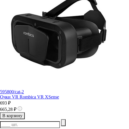
595800/cat-2
Очки VR Rombica VR XSense
693 ₽
665,28 ₽
В корзину