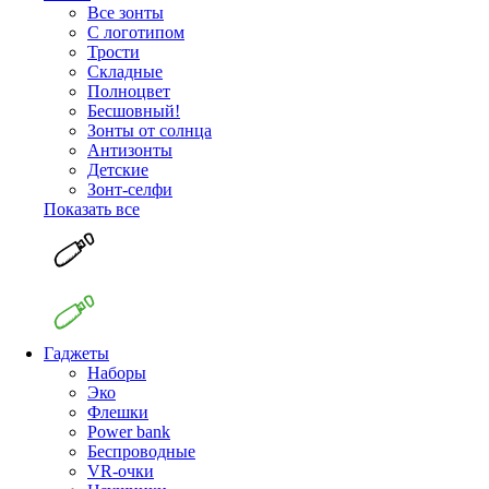
Все зонты
С логотипом
Трости
Складные
Полноцвет
Бесшовный!
Зонты от солнца
Антизонты
Детские
Зонт-селфи
Показать все
Гаджеты
Наборы
Эко
Флешки
Power bank
Беспроводные
VR-очки