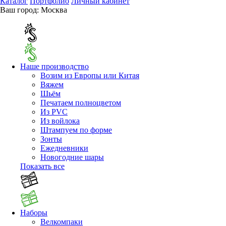
Каталог
Портфолио
Личный кабинет
Ваш город:
Москва
Наше производство
Возим из Европы или Китая
Вяжем
Шьём
Печатаем полноцветом
Из PVC
Из войлока
Штампуем по форме
Зонты
Ежедневники
Новогодние шары
Показать все
Наборы
Велкомпаки