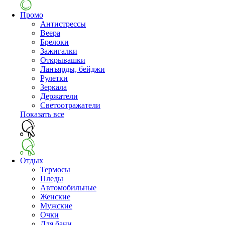
Промо
Антистрессы
Веера
Брелоки
Зажигалки
Открывашки
Ланъярды, бейджи
Рулетки
Зеркала
Держатели
Светоотражатели
Показать все
Отдых
Термосы
Пледы
Автомобильные
Женские
Мужские
Очки
Для бани