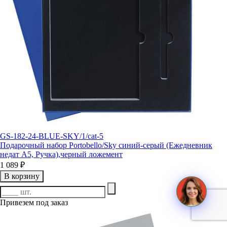
GS-182-24-BLUE-SKY/1/cat-5
Подарочный набор Portobello/Sky синий-серый (Ежедневник
недат А5, Ручка),черный ложемент
1 089 ₽
В корзину
Привезем под заказ