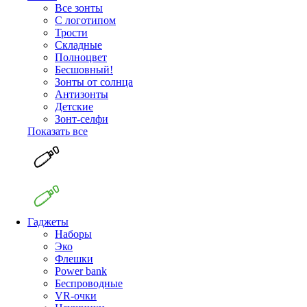
Все зонты
С логотипом
Трости
Складные
Полноцвет
Бесшовный!
Зонты от солнца
Антизонты
Детские
Зонт-селфи
Показать все
Гаджеты
Наборы
Эко
Флешки
Power bank
Беспроводные
VR-очки