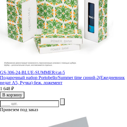
GS-306-24-BLUE-SUMMER/cat-5
Подарочный набор Portobello/Summer time синий-2(Ежедневник
недат А5, Ручка) беж. ложемент
1 648 ₽
В корзину
Привезем под заказ