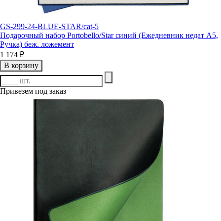
GS-299-24-BLUE-STAR/cat-5
Подарочный набор Portobello/Star синий (Ежедневник недат А5,
Ручка) беж. ложемент
1 174 ₽
В корзину
Привезем под заказ