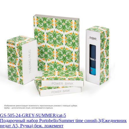
GS-505-24-GREY-SUMMER/cat-5
Подарочный набор Portobello/Summer time синий-3(Ежедневник
недат А5, Ручка) беж. ложемент