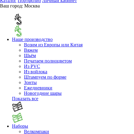
Каталог
Портфолио
Личный кабинет
Ваш город:
Москва
Наше производство
Возим из Европы или Китая
Вяжем
Шьём
Печатаем полноцветом
Из PVC
Из войлока
Штампуем по форме
Зонты
Ежедневники
Новогодние шары
Показать все
Наборы
Велкомпаки