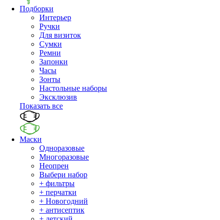
Подборки
Интерьер
Ручки
Для визиток
Сумки
Ремни
Запонки
Часы
Зонты
Настольные наборы
Эксклюзив
Показать все
Маски
Одноразовые
Многоразовые
Неопрен
Выбери набор
+ фильтры
+ перчатки
+ Новогодний
+ антисептик
+ детский