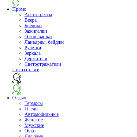
Промо
Антистрессы
Веера
Брелоки
Зажигалки
Открывашки
Ланъярды, бейджи
Рулетки
Зеркала
Держатели
Светоотражатели
Показать все
Отдых
Термосы
Пледы
Автомобильные
Женские
Мужские
Очки
Для бани