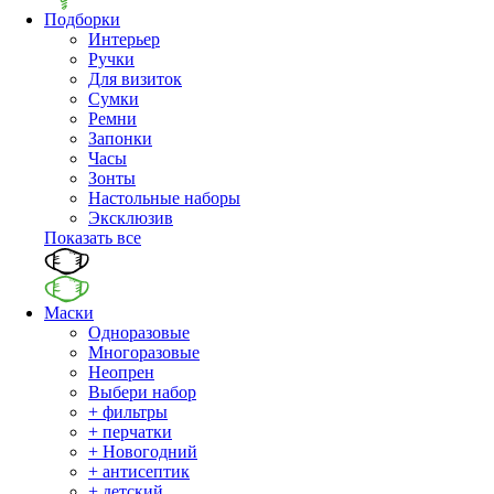
Подборки
Интерьер
Ручки
Для визиток
Сумки
Ремни
Запонки
Часы
Зонты
Настольные наборы
Эксклюзив
Показать все
Маски
Одноразовые
Многоразовые
Неопрен
Выбери набор
+ фильтры
+ перчатки
+ Новогодний
+ антисептик
+ детский