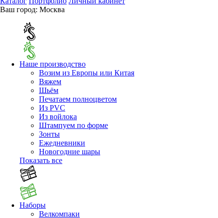
Каталог
Портфолио
Личный кабинет
Ваш город:
Москва
Наше производство
Возим из Европы или Китая
Вяжем
Шьём
Печатаем полноцветом
Из PVC
Из войлока
Штампуем по форме
Зонты
Ежедневники
Новогодние шары
Показать все
Наборы
Велкомпаки