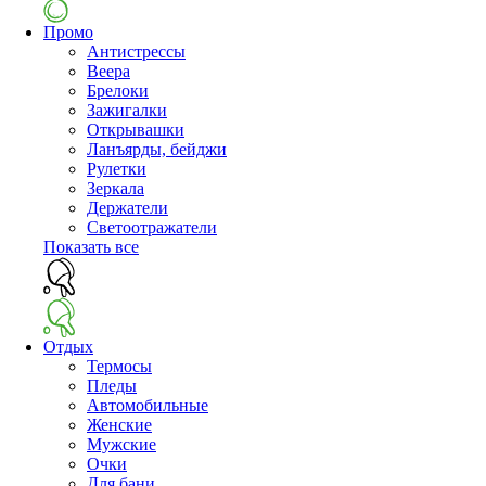
Промо
Антистрессы
Веера
Брелоки
Зажигалки
Открывашки
Ланъярды, бейджи
Рулетки
Зеркала
Держатели
Светоотражатели
Показать все
Отдых
Термосы
Пледы
Автомобильные
Женские
Мужские
Очки
Для бани