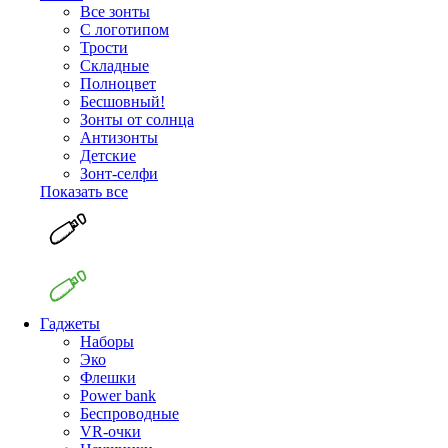
Все зонты
С логотипом
Трости
Складные
Полноцвет
Бесшовный!
Зонты от солнца
Антизонты
Детские
Зонт-селфи
Показать все
Гаджеты
Наборы
Эко
Флешки
Power bank
Беспроводные
VR-очки