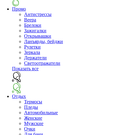
Промо
Антистрессы
Веера
Брелоки
Зажигалки
Открывашки
Ланъярды, бейджи
Рулетки
Зеркала
Держатели
Светоотражатели
Показать все
Отдых
Термосы
Пледы
Автомобильные
Женские
Мужские
Очки
Для бани