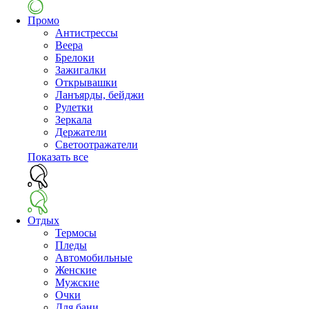
Промо
Антистрессы
Веера
Брелоки
Зажигалки
Открывашки
Ланъярды, бейджи
Рулетки
Зеркала
Держатели
Светоотражатели
Показать все
Отдых
Термосы
Пледы
Автомобильные
Женские
Мужские
Очки
Для бани