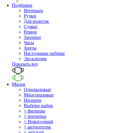
Подборки
Интерьер
Ручки
Для визиток
Сумки
Ремни
Запонки
Часы
Зонты
Настольные наборы
Эксклюзив
Показать все
Маски
Одноразовые
Многоразовые
Неопрен
Выбери набор
+ фильтры
+ перчатки
+ Новогодний
+ антисептик
+ детский