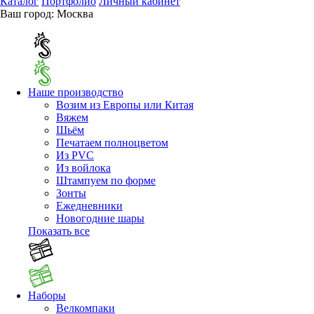
Каталог
Портфолио
Личный кабинет
Ваш город:
Москва
Наше производство
Возим из Европы или Китая
Вяжем
Шьём
Печатаем полноцветом
Из PVC
Из войлока
Штампуем по форме
Зонты
Ежедневники
Новогодние шары
Показать все
Наборы
Велкомпаки