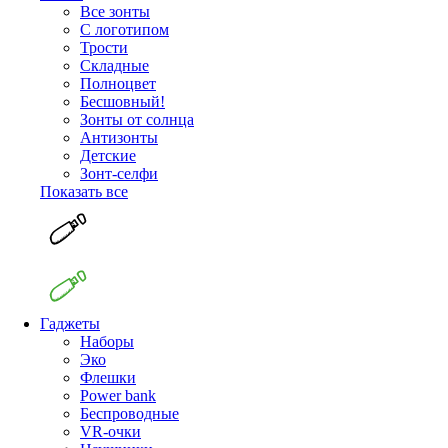
Все зонты
С логотипом
Трости
Складные
Полноцвет
Бесшовный!
Зонты от солнца
Антизонты
Детские
Зонт-селфи
Показать все
Гаджеты
Наборы
Эко
Флешки
Power bank
Беспроводные
VR-очки