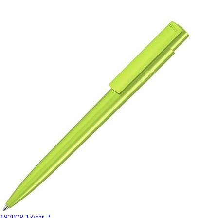
187978.13/cat-2