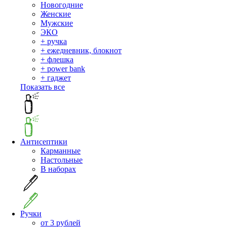
Новогодние
Женские
Мужские
ЭКО
+ ручка
+ ежедневник, блокнот
+ флешка
+ power bank
+ гаджет
Показать все
Антисептики
Карманные
Настольные
В наборах
Ручки
от 3 рублей