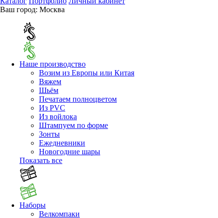
Каталог
Портфолио
Личный кабинет
Ваш город:
Москва
Наше производство
Возим из Европы или Китая
Вяжем
Шьём
Печатаем полноцветом
Из PVC
Из войлока
Штампуем по форме
Зонты
Ежедневники
Новогодние шары
Показать все
Наборы
Велкомпаки