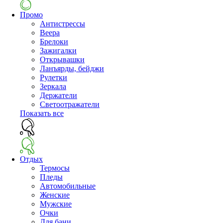
Промо
Антистрессы
Веера
Брелоки
Зажигалки
Открывашки
Ланъярды, бейджи
Рулетки
Зеркала
Держатели
Светоотражатели
Показать все
Отдых
Термосы
Пледы
Автомобильные
Женские
Мужские
Очки
Для бани