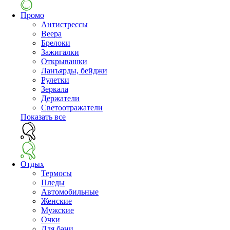
Промо
Антистрессы
Веера
Брелоки
Зажигалки
Открывашки
Ланъярды, бейджи
Рулетки
Зеркала
Держатели
Светоотражатели
Показать все
Отдых
Термосы
Пледы
Автомобильные
Женские
Мужские
Очки
Для бани