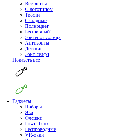
Все зонты
С логотипом
Трости
Складные
Полноцвет
Бесшовный!
Зонты от солнца
Антизонты
Детские
Зонт-селфи
Показать все
Гаджеты
Наборы
Эко
Флешки
Power bank
Беспроводные
VR-очки