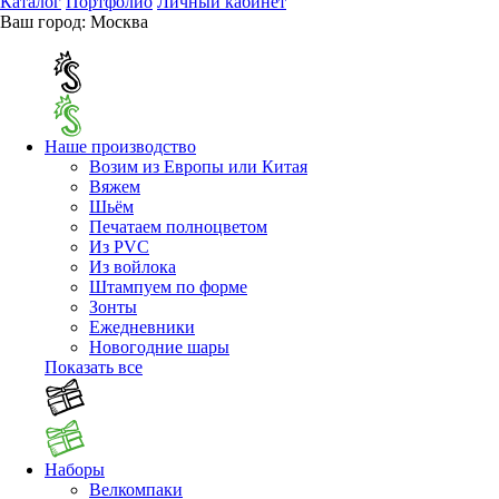
Каталог
Портфолио
Личный кабинет
Ваш город:
Москва
Наше производство
Возим из Европы или Китая
Вяжем
Шьём
Печатаем полноцветом
Из PVC
Из войлока
Штампуем по форме
Зонты
Ежедневники
Новогодние шары
Показать все
Наборы
Велкомпаки