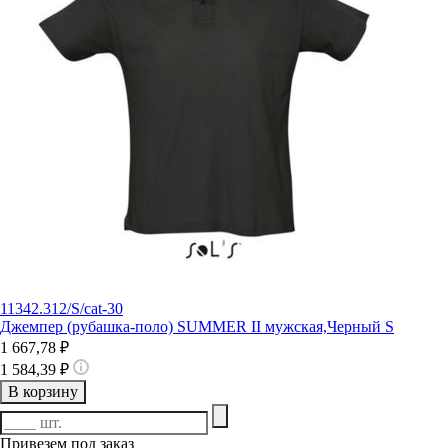
11342.312/S/cat-30
Джемпер (рубашка-поло) SUMMER II мужская,Черный S
1 667,78 ₽
1 584,39 ₽
В корзину
Привезем под заказ