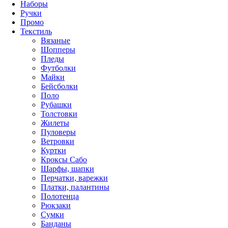
Наборы
Ручки
Промо
Текстиль
Вязаные
Шопперы
Пледы
Футболки
Майки
Бейсболки
Поло
Рубашки
Толстовки
Жилеты
Пуловеры
Ветровки
Куртки
Кроксы Сабо
Шарфы, шапки
Перчатки, варежки
Платки, палантины
Полотенца
Рюкзаки
Сумки
Банданы