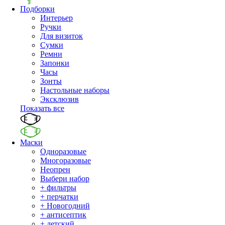
Подборки
Интерьер
Ручки
Для визиток
Сумки
Ремни
Запонки
Часы
Зонты
Настольные наборы
Эксклюзив
Показать все
Маски
Одноразовые
Многоразовые
Неопрен
Выбери набор
+ фильтры
+ перчатки
+ Новогодний
+ антисептик
+ детский