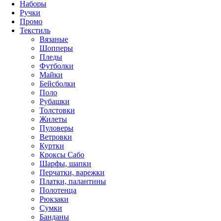
Наборы
Ручки
Промо
Текстиль
Вязаные
Шопперы
Пледы
Футболки
Майки
Бейсболки
Поло
Рубашки
Толстовки
Жилеты
Пуловеры
Ветровки
Куртки
Кроксы Сабо
Шарфы, шапки
Перчатки, варежки
Платки, палантины
Полотенца
Рюкзаки
Сумки
Банданы