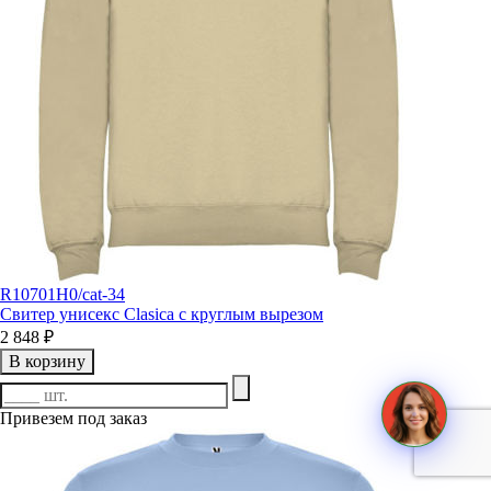
R10701H0/cat-34
Свитер унисекс Clasica с круглым вырезом
2 848 ₽
В корзину
Привезем под заказ