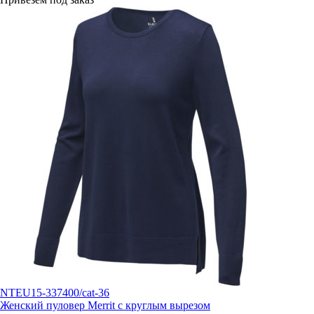
NTEU15-337400/cat-36
Женский пуловер Merrit с круглым вырезом