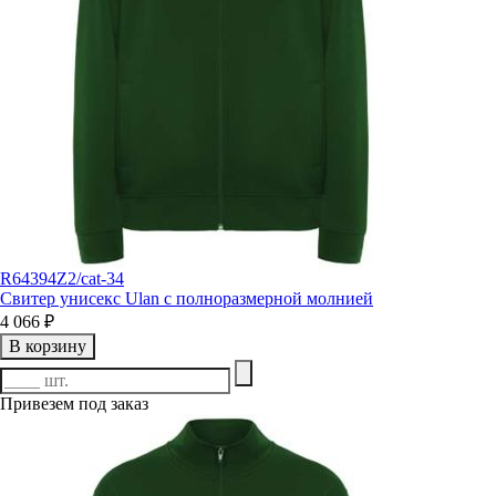
R64394Z2/cat-34
Свитер унисекс Ulan с полноразмерной молнией
4 066 ₽
В корзину
Привезем под заказ