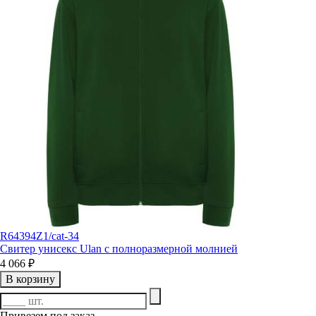
R64394Z1/cat-34
Свитер унисекс Ulan с полноразмерной молнией
4 066 ₽
В корзину
Привезем под заказ