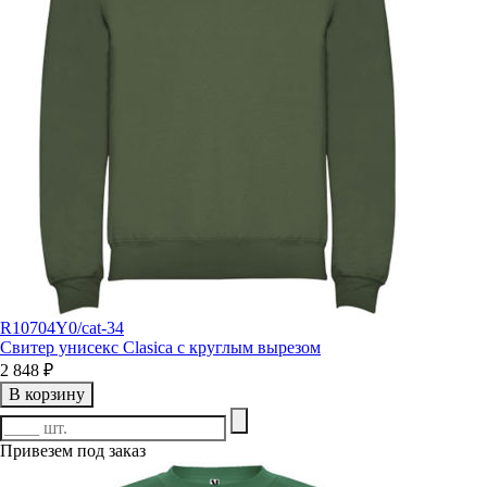
R10704Y0/cat-34
Свитер унисекс Clasica с круглым вырезом
2 848 ₽
В корзину
Привезем под заказ