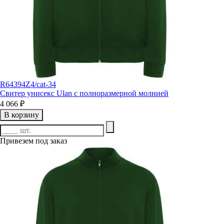
R64394Z4/cat-34
Свитер унисекс Ulan с полноразмерной молнией
4 066 ₽
В корзину
Привезем под заказ