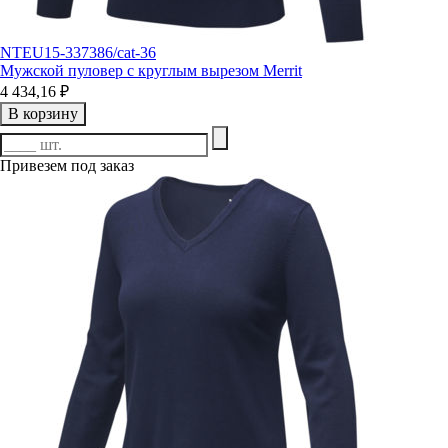
NTEU15-337386/cat-36
Мужской пуловер с круглым вырезом Merrit
4 434,16 ₽
В корзину
Привезем под заказ