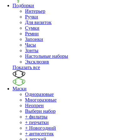
Подборки
Интерьер
Ручки
Для визиток
Сумки
Ремни
Запонки
Часы
Зонты
Настольные наборы
Эксклюзив
Показать все
Маски
Одноразовые
Многоразовые
Неопрен
Выбери набор
+ фильтры
+ перчатки
+ Новогодний
+ антисептик
+ детский