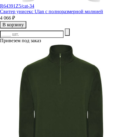
R64391Z5/cat-34
Свитер унисекс Ulan с полноразмерной молнией
4 066 ₽
В корзину
Привезем под заказ