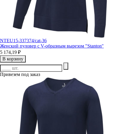
NTEU15-337374/cat-36
Женский пуловер с V-образным вырезом "Stanton"
5 174,19 ₽
В корзину
Привезем под заказ