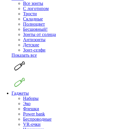
Все зонты
С логотипом
Трости
Складные
Полноцвет
Бесшовный!
Зонты от солнца
Антизонты
Детские
Зонт-селфи
Показать все
Гаджеты
Наборы
Эко
Флешки
Power bank
Беспроводные
VR-очки