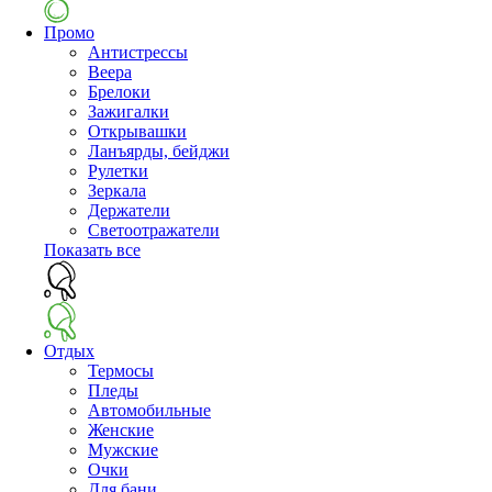
Промо
Антистрессы
Веера
Брелоки
Зажигалки
Открывашки
Ланъярды, бейджи
Рулетки
Зеркала
Держатели
Светоотражатели
Показать все
Отдых
Термосы
Пледы
Автомобильные
Женские
Мужские
Очки
Для бани