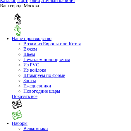
Каталог
Портфолио
Личный кабинет
Ваш город:
Москва
Наше производство
Возим из Европы или Китая
Вяжем
Шьём
Печатаем полноцветом
Из PVC
Из войлока
Штампуем по форме
Зонты
Ежедневники
Новогодние шары
Показать все
Наборы
Велкомпаки