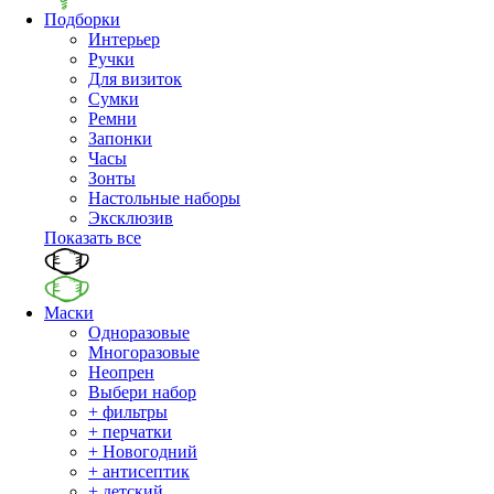
Подборки
Интерьер
Ручки
Для визиток
Сумки
Ремни
Запонки
Часы
Зонты
Настольные наборы
Эксклюзив
Показать все
Маски
Одноразовые
Многоразовые
Неопрен
Выбери набор
+ фильтры
+ перчатки
+ Новогодний
+ антисептик
+ детский