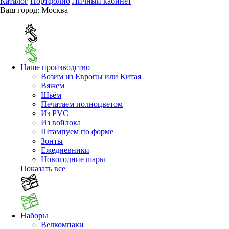
Каталог
Портфолио
Личный кабинет
Ваш город:
Москва
Наше производство
Возим из Европы или Китая
Вяжем
Шьём
Печатаем полноцветом
Из PVC
Из войлока
Штампуем по форме
Зонты
Ежедневники
Новогодние шары
Показать все
Наборы
Велкомпаки