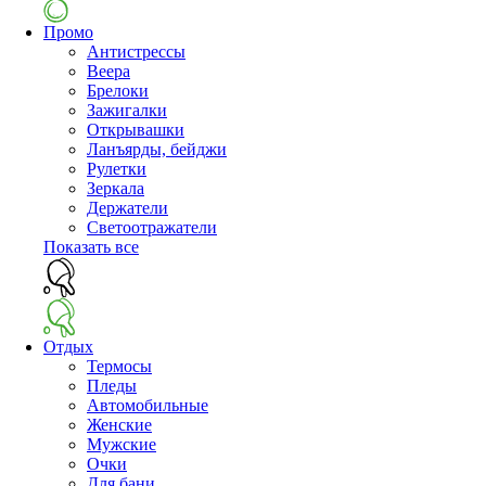
Промо
Антистрессы
Веера
Брелоки
Зажигалки
Открывашки
Ланъярды, бейджи
Рулетки
Зеркала
Держатели
Светоотражатели
Показать все
Отдых
Термосы
Пледы
Автомобильные
Женские
Мужские
Очки
Для бани