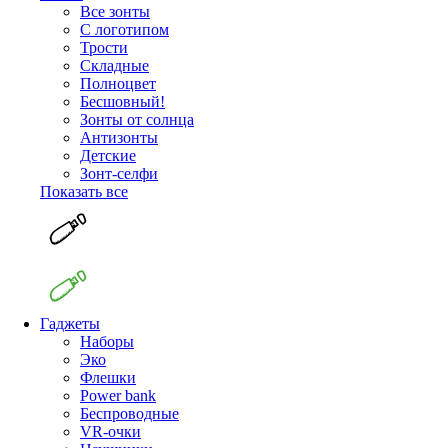
Все зонты
С логотипом
Трости
Складные
Полноцвет
Бесшовный!
Зонты от солнца
Антизонты
Детские
Зонт-селфи
Показать все
Гаджеты
Наборы
Эко
Флешки
Power bank
Беспроводные
VR-очки