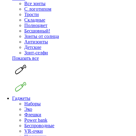
Все зонты
С логотипом
Трости
Складные
Полноцвет
Бесшовный!
Зонты от солнца
Антизонты
Детские
Зонт-селфи
Показать все
Гаджеты
Наборы
Эко
Флешки
Power bank
Беспроводные
VR-очки