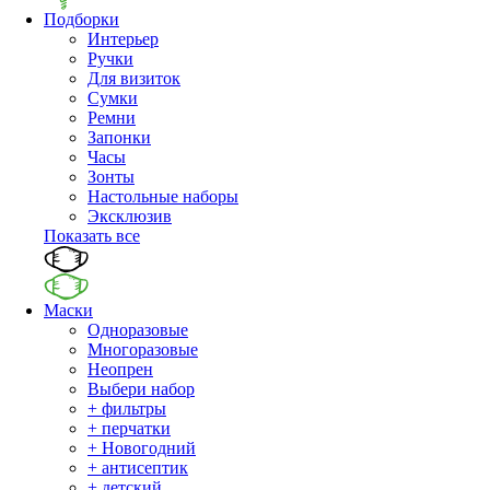
Подборки
Интерьер
Ручки
Для визиток
Сумки
Ремни
Запонки
Часы
Зонты
Настольные наборы
Эксклюзив
Показать все
Маски
Одноразовые
Многоразовые
Неопрен
Выбери набор
+ фильтры
+ перчатки
+ Новогодний
+ антисептик
+ детский