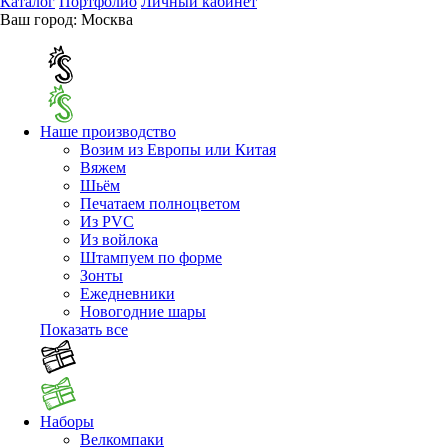
Каталог
Портфолио
Личный кабинет
Ваш город:
Москва
Наше производство
Возим из Европы или Китая
Вяжем
Шьём
Печатаем полноцветом
Из PVC
Из войлока
Штампуем по форме
Зонты
Ежедневники
Новогодние шары
Показать все
Наборы
Велкомпаки