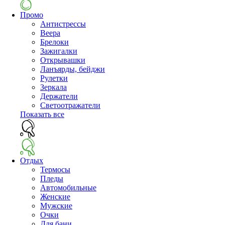
Промо
Антистрессы
Веера
Брелоки
Зажигалки
Открывашки
Ланъярды, бейджи
Рулетки
Зеркала
Держатели
Светоотражатели
Показать все
Отдых
Термосы
Пледы
Автомобильные
Женские
Мужские
Очки
Для бани