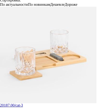
Сортировка:
По актуальности
По новинкам
Дешевле
Дороже
20187.00/cat-3