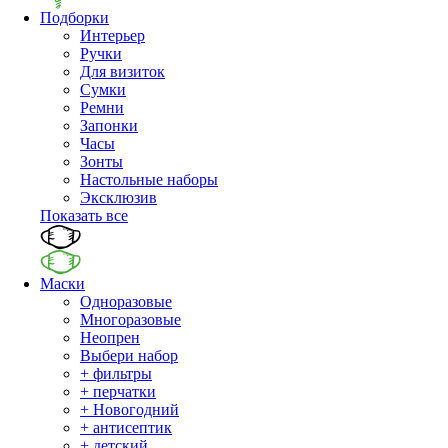
Подборки
Интерьер
Ручки
Для визиток
Сумки
Ремни
Запонки
Часы
Зонты
Настольные наборы
Эксклюзив
Показать все
Маски
Одноразовые
Многоразовые
Неопрен
Выбери набор
+ фильтры
+ перчатки
+ Новогодний
+ антисептик
+ детский