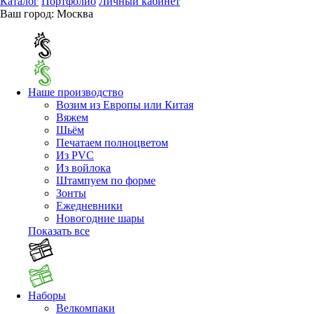
Каталог
Портфолио
Личный кабинет
Ваш город:
Москва
Наше производство
Возим из Европы или Китая
Вяжем
Шьём
Печатаем полноцветом
Из PVC
Из войлока
Штампуем по форме
Зонты
Ежедневники
Новогодние шары
Показать все
Наборы
Велкомпаки