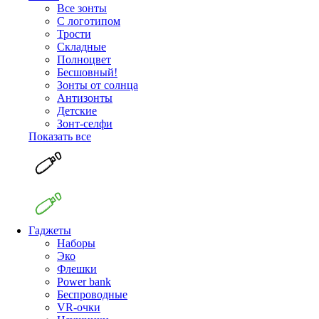
Все зонты
С логотипом
Трости
Складные
Полноцвет
Бесшовный!
Зонты от солнца
Антизонты
Детские
Зонт-селфи
Показать все
Гаджеты
Наборы
Эко
Флешки
Power bank
Беспроводные
VR-очки