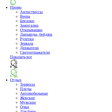
Промо
Антистрессы
Веера
Брелоки
Зажигалки
Открывашки
Ланъярды, бейджи
Рулетки
Зеркала
Держатели
Светоотражатели
Показать все
Отдых
Термосы
Пледы
Автомобильные
Женские
Мужские
Очки
Для бани