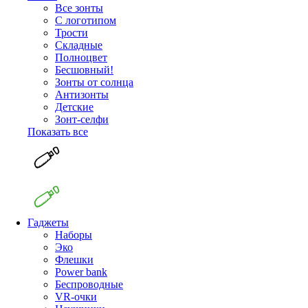
Все зонты
С логотипом
Трости
Складные
Полноцвет
Бесшовный!
Зонты от солнца
Антизонты
Детские
Зонт-селфи
Показать все
Гаджеты
Наборы
Эко
Флешки
Power bank
Беспроводные
VR-очки