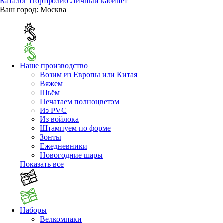
Каталог
Портфолио
Личный кабинет
Ваш город:
Москва
Наше производство
Возим из Европы или Китая
Вяжем
Шьём
Печатаем полноцветом
Из PVC
Из войлока
Штампуем по форме
Зонты
Ежедневники
Новогодние шары
Показать все
Наборы
Велкомпаки