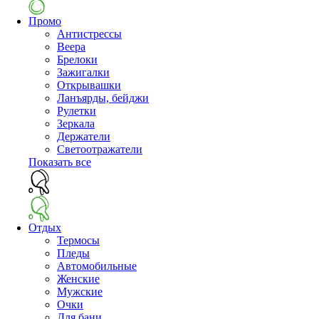
Промо
Антистрессы
Веера
Брелоки
Зажигалки
Открывашки
Ланъярды, бейджи
Рулетки
Зеркала
Держатели
Светоотражатели
Показать все
Отдых
Термосы
Пледы
Автомобильные
Женские
Мужские
Очки
Для бани