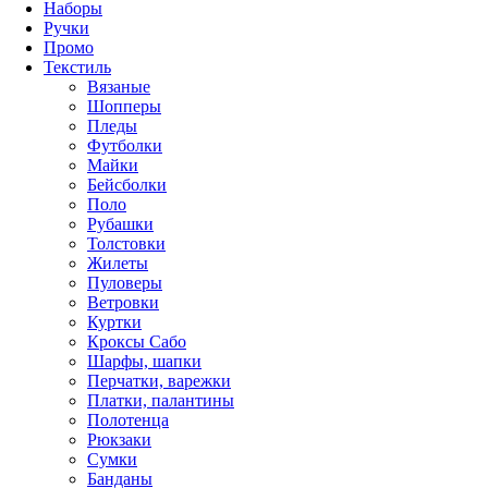
Наборы
Ручки
Промо
Текстиль
Вязаные
Шопперы
Пледы
Футболки
Майки
Бейсболки
Поло
Рубашки
Толстовки
Жилеты
Пуловеры
Ветровки
Куртки
Кроксы Сабо
Шарфы, шапки
Перчатки, варежки
Платки, палантины
Полотенца
Рюкзаки
Сумки
Банданы