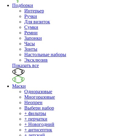
Подборки
Интерьер
Ручки
Для визиток
Сумки
Ремни
Запонки
Часы
Зонты
Настольные наборы
Эксклюзив
Показать все
Маски
Одноразовые
Многоразовые
Неопрен
Выбери набор
+ фильтры
+ перчатки
+ Новогодний
+ антисептик
+ детский