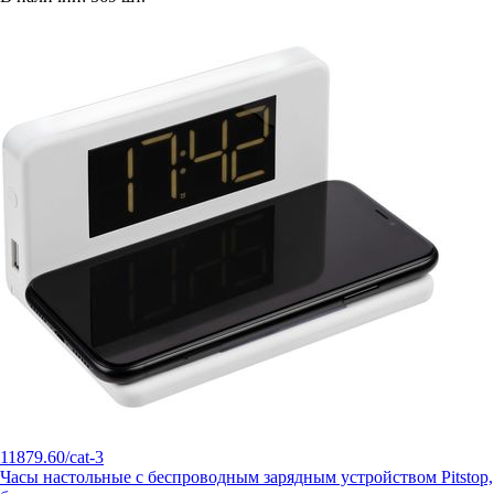
11879.60/cat-3
Часы настольные с беспроводным зарядным устройством Pitstop,