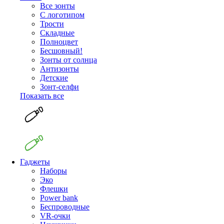
Все зонты
С логотипом
Трости
Складные
Полноцвет
Бесшовный!
Зонты от солнца
Антизонты
Детские
Зонт-селфи
Показать все
Гаджеты
Наборы
Эко
Флешки
Power bank
Беспроводные
VR-очки