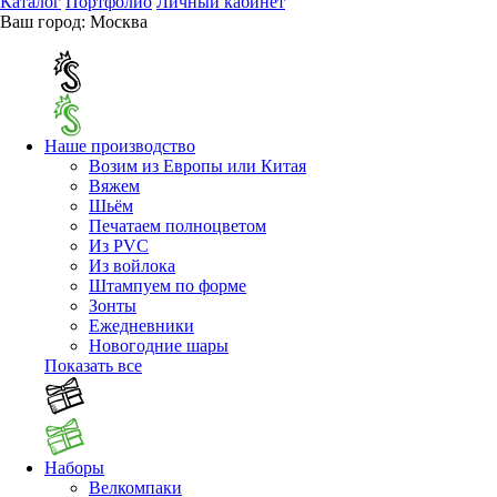
Каталог
Портфолио
Личный кабинет
Ваш город:
Москва
Наше производство
Возим из Европы или Китая
Вяжем
Шьём
Печатаем полноцветом
Из PVC
Из войлока
Штампуем по форме
Зонты
Ежедневники
Новогодние шары
Показать все
Наборы
Велкомпаки