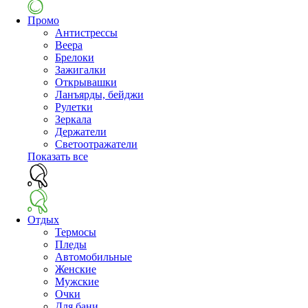
Промо
Антистрессы
Веера
Брелоки
Зажигалки
Открывашки
Ланъярды, бейджи
Рулетки
Зеркала
Держатели
Светоотражатели
Показать все
Отдых
Термосы
Пледы
Автомобильные
Женские
Мужские
Очки
Для бани