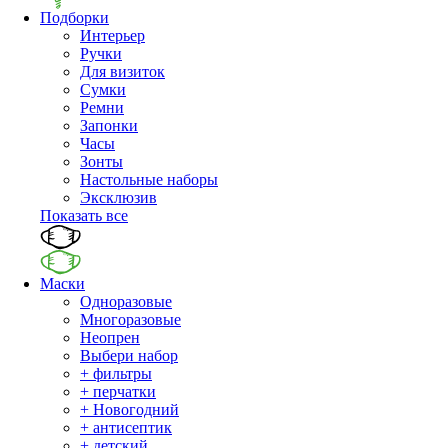
Подборки
Интерьер
Ручки
Для визиток
Сумки
Ремни
Запонки
Часы
Зонты
Настольные наборы
Эксклюзив
Показать все
Маски
Одноразовые
Многоразовые
Неопрен
Выбери набор
+ фильтры
+ перчатки
+ Новогодний
+ антисептик
+ детский