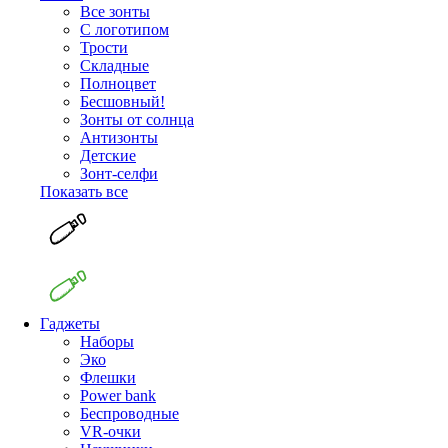
Все зонты
С логотипом
Трости
Складные
Полноцвет
Бесшовный!
Зонты от солнца
Антизонты
Детские
Зонт-селфи
Показать все
Гаджеты
Наборы
Эко
Флешки
Power bank
Беспроводные
VR-очки