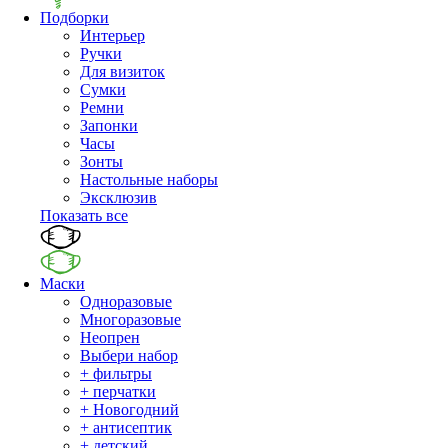
Подборки
Интерьер
Ручки
Для визиток
Сумки
Ремни
Запонки
Часы
Зонты
Настольные наборы
Эксклюзив
Показать все
Маски
Одноразовые
Многоразовые
Неопрен
Выбери набор
+ фильтры
+ перчатки
+ Новогодний
+ антисептик
+ детский