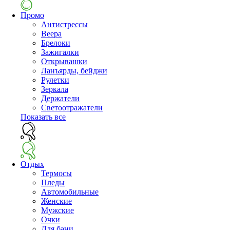
Промо
Антистрессы
Веера
Брелоки
Зажигалки
Открывашки
Ланъярды, бейджи
Рулетки
Зеркала
Держатели
Светоотражатели
Показать все
Отдых
Термосы
Пледы
Автомобильные
Женские
Мужские
Очки
Для бани