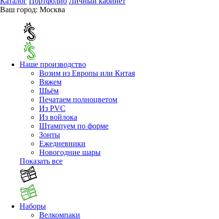
Каталог
Портфолио
Личный кабинет
Ваш город:
Москва
Наше производство
Возим из Европы или Китая
Вяжем
Шьём
Печатаем полноцветом
Из PVC
Из войлока
Штампуем по форме
Зонты
Ежедневники
Новогодние шары
Показать все
Наборы
Велкомпаки