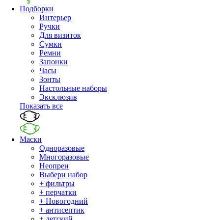
Подборки
Интерьер
Ручки
Для визиток
Сумки
Ремни
Запонки
Часы
Зонты
Настольные наборы
Эксклюзив
Показать все
Маски
Одноразовые
Многоразовые
Неопрен
Выбери набор
+ фильтры
+ перчатки
+ Новогодний
+ антисептик
+ детский