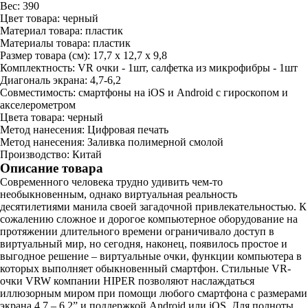
Вес:
390
Цвет товара:
черный
Материал товара:
пластик
Материалы товара:
пластик
Размер товара (см):
17,7 x 12,7 x 9,8
Комплектность:
VR очки - 1шт, салфетка из микрофибры - 1шт
Диагональ экрана:
4,7-6,2
Совместимость:
смартфоны на iOS и Android с гироскопом и
акселерометром
Цвета товара:
черный
Метод нанесения:
Цифровая печать
Метод нанесения:
Заливка полимерной смолой
Производство:
Китай
Описание товара
Современного человека трудно удивить чем-то
необыкновенным, однако виртуальная реальность
десятилетиями манила своей загадочной привлекательностью. К
сожалению сложное и дорогое компьютерное оборудование на
протяжении длительного времени ограничивало доступ в
виртуальный мир, но сегодня, наконец, появилось простое и
выгодное решение – виртуальные очки, функции компьютера в
которых выполняет обыкновенный смартфон. Стильные VR-
очки VRW компании HIPER позволяют наслаждаться
иллюзорным миром при помощи любого смартфона с размерами
экрана 4.7 – 6.2” и поддержкой Android или iOS. Для полноты