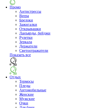
Промо
Антистрессы
Веера
Брелоки
Зажигалки
Открывашки
Ланъярды, бейджи
Рулетки
Зеркала
Держатели
Светоотражатели
Показать все
Отдых
Термосы
Пледы
Автомобильные
Женские
Мужские
Очки
Для бани