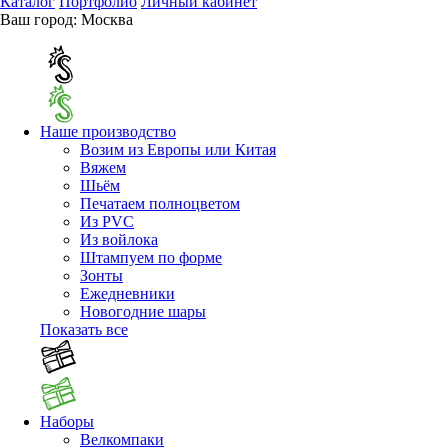
Каталог
Портфолио
Личный кабинет
Ваш город:
Москва
Наше производство
Возим из Европы или Китая
Вяжем
Шьём
Печатаем полноцветом
Из PVC
Из войлока
Штампуем по форме
Зонты
Ежедневники
Новогодние шары
Показать все
Наборы
Велкомпаки