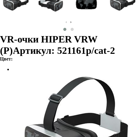
‹
›
VR-очки HIPER VRW
(P)
Артикул: 521161p/cat-2
Цвет: