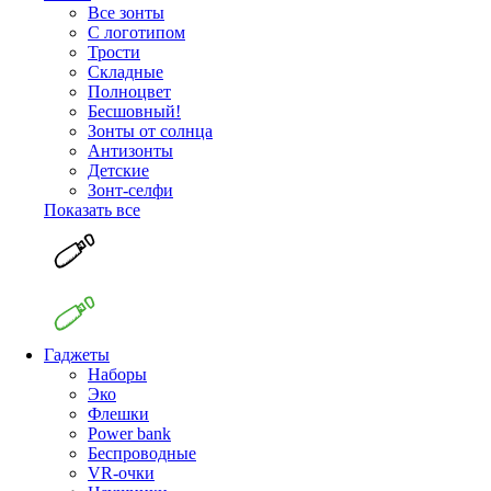
Все зонты
С логотипом
Трости
Складные
Полноцвет
Бесшовный!
Зонты от солнца
Антизонты
Детские
Зонт-селфи
Показать все
Гаджеты
Наборы
Эко
Флешки
Power bank
Беспроводные
VR-очки