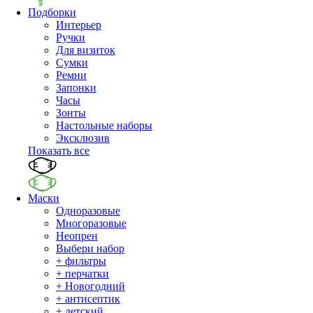
Подборки
Интерьер
Ручки
Для визиток
Сумки
Ремни
Запонки
Часы
Зонты
Настольные наборы
Эксклюзив
Показать все
Маски
Одноразовые
Многоразовые
Неопрен
Выбери набор
+ фильтры
+ перчатки
+ Новогодний
+ антисептик
+ детский