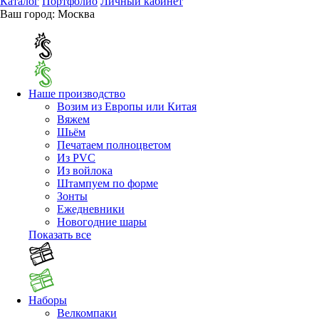
Каталог
Портфолио
Личный кабинет
Ваш город:
Москва
Наше производство
Возим из Европы или Китая
Вяжем
Шьём
Печатаем полноцветом
Из PVC
Из войлока
Штампуем по форме
Зонты
Ежедневники
Новогодние шары
Показать все
Наборы
Велкомпаки