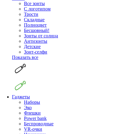
Все зонты
С логотипом
Трости
Складные
Полноцвет
Бесшовный!
Зонты от солнца
Антизонты
Детские
Зонт-селфи
Показать все
Гаджеты
Наборы
Эко
Флешки
Power bank
Беспроводные
VR-очки