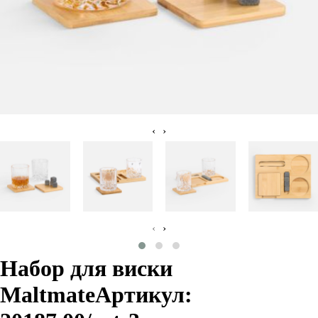
‹
›
‹
›
Набор для виски
Maltmate
Артикул: