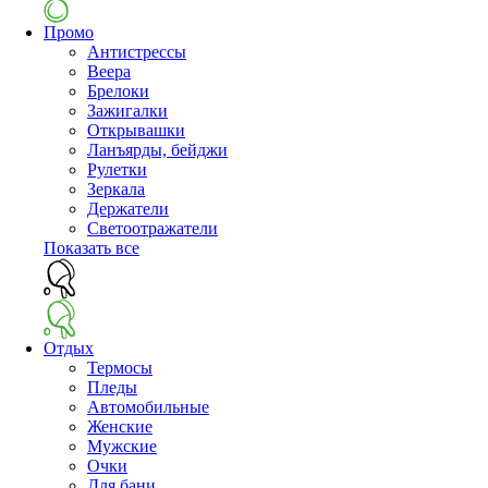
Промо
Антистрессы
Веера
Брелоки
Зажигалки
Открывашки
Ланъярды, бейджи
Рулетки
Зеркала
Держатели
Светоотражатели
Показать все
Отдых
Термосы
Пледы
Автомобильные
Женские
Мужские
Очки
Для бани