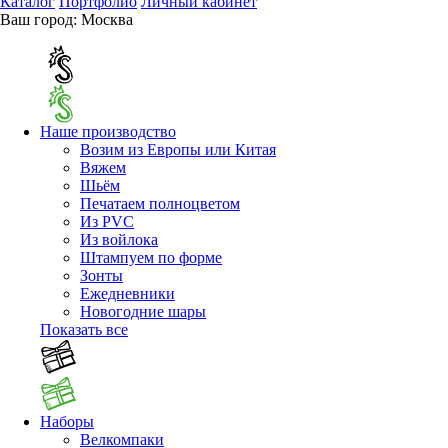
Каталог
Портфолио
Личный кабинет
Ваш город:
Москва
Наше производство
Возим из Европы или Китая
Вяжем
Шьём
Печатаем полноцветом
Из PVC
Из войлока
Штампуем по форме
Зонты
Ежедневники
Новогодние шары
Показать все
Наборы
Велкомпаки