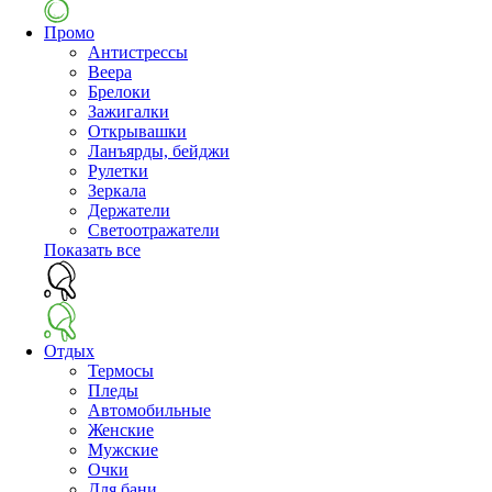
Промо
Антистрессы
Веера
Брелоки
Зажигалки
Открывашки
Ланъярды, бейджи
Рулетки
Зеркала
Держатели
Светоотражатели
Показать все
Отдых
Термосы
Пледы
Автомобильные
Женские
Мужские
Очки
Для бани