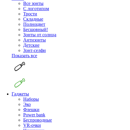
Все зонты
С логотипом
Трости
Складные
Полноцвет
Бесшовный!
Зонты от солнца
Антизонты
Детские
Зонт-селфи
Показать все
Гаджеты
Наборы
Эко
Флешки
Power bank
Беспроводные
VR-очки