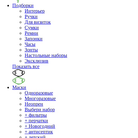
Подборки
Интерьер
Ручки
Для визиток
Сумки
Ремни
Запонки
Часы
Зонты
Настольные наборы
Эксклюзив
Показать все
Маски
Одноразовые
Многоразовые
Неопрен
Выбери набор
+ фильтры
+ перчатки
+ Новогодний
+ антисептик
+ детский