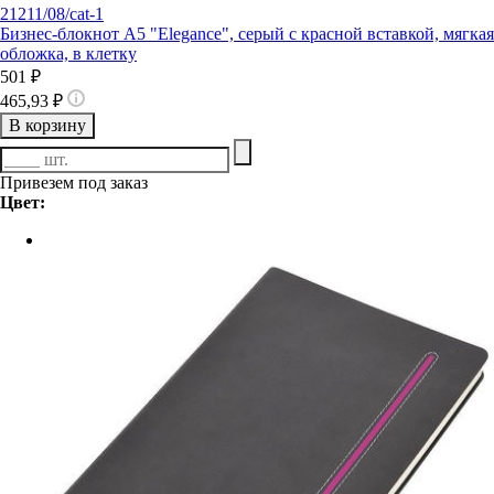
21211/08/cat-1
Бизнес-блокнот А5 "Elegance", серый с красной вставкой, мягкая
обложка, в клетку
501 ₽
465,93 ₽
В корзину
Привезем под заказ
Цвет: