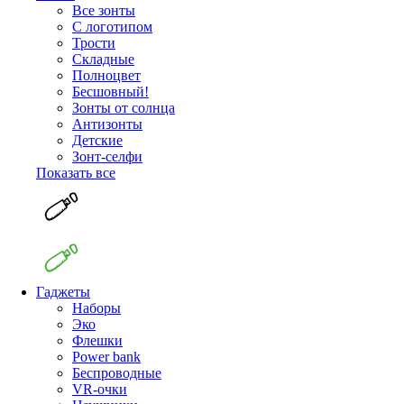
Все зонты
С логотипом
Трости
Складные
Полноцвет
Бесшовный!
Зонты от солнца
Антизонты
Детские
Зонт-селфи
Показать все
Гаджеты
Наборы
Эко
Флешки
Power bank
Беспроводные
VR-очки