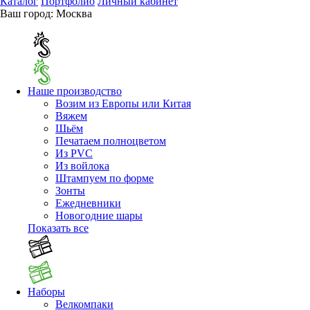
Каталог
Портфолио
Личный кабинет
Ваш город:
Москва
Наше производство
Возим из Европы или Китая
Вяжем
Шьём
Печатаем полноцветом
Из PVC
Из войлока
Штампуем по форме
Зонты
Ежедневники
Новогодние шары
Показать все
Наборы
Велкомпаки