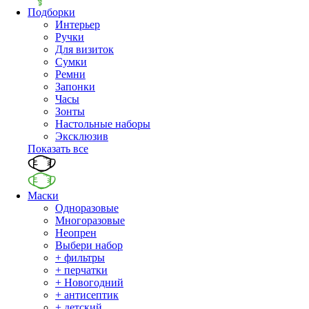
Подборки
Интерьер
Ручки
Для визиток
Сумки
Ремни
Запонки
Часы
Зонты
Настольные наборы
Эксклюзив
Показать все
Маски
Одноразовые
Многоразовые
Неопрен
Выбери набор
+ фильтры
+ перчатки
+ Новогодний
+ антисептик
+ детский