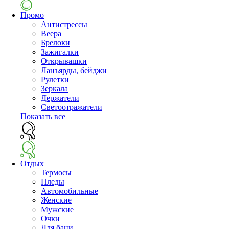
Промо
Антистрессы
Веера
Брелоки
Зажигалки
Открывашки
Ланъярды, бейджи
Рулетки
Зеркала
Держатели
Светоотражатели
Показать все
Отдых
Термосы
Пледы
Автомобильные
Женские
Мужские
Очки
Для бани