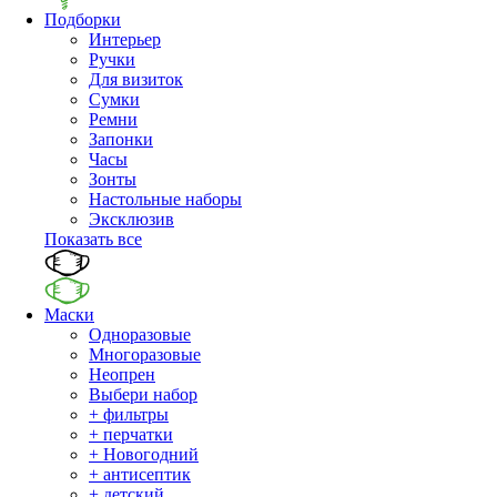
Подборки
Интерьер
Ручки
Для визиток
Сумки
Ремни
Запонки
Часы
Зонты
Настольные наборы
Эксклюзив
Показать все
Маски
Одноразовые
Многоразовые
Неопрен
Выбери набор
+ фильтры
+ перчатки
+ Новогодний
+ антисептик
+ детский