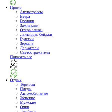
Промо
Антистрессы
Веера
Брелоки
Зажигалки
Открывашки
Ланъярды, бейджи
Рулетки
Зеркала
Держатели
Светоотражатели
Показать все
Отдых
Термосы
Пледы
Автомобильные
Женские
Мужские
Очки
Для бани