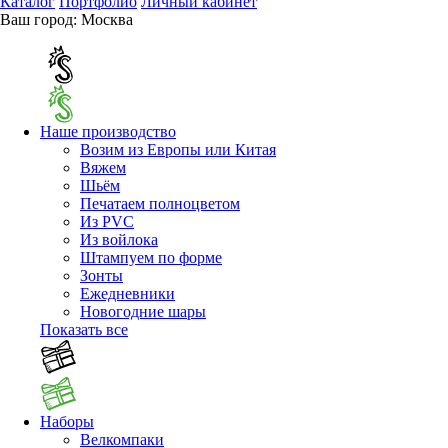
Каталог
Портфолио
Личный кабинет
Ваш город:
Москва
Наше производство
Возим из Европы или Китая
Вяжем
Шьём
Печатаем полноцветом
Из PVC
Из войлока
Штампуем по форме
Зонты
Ежедневники
Новогодние шары
Показать все
Наборы
Велкомпаки