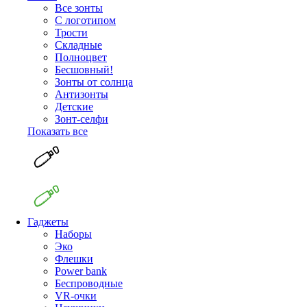
Все зонты
С логотипом
Трости
Складные
Полноцвет
Бесшовный!
Зонты от солнца
Антизонты
Детские
Зонт-селфи
Показать все
Гаджеты
Наборы
Эко
Флешки
Power bank
Беспроводные
VR-очки