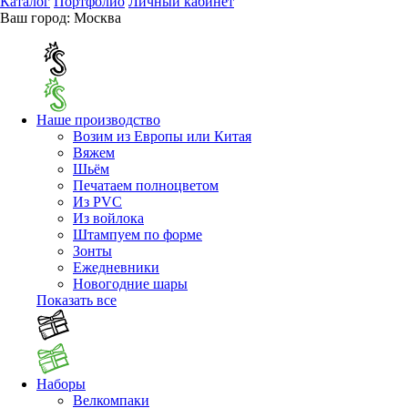
Каталог
Портфолио
Личный кабинет
Ваш город:
Москва
Наше производство
Возим из Европы или Китая
Вяжем
Шьём
Печатаем полноцветом
Из PVC
Из войлока
Штампуем по форме
Зонты
Ежедневники
Новогодние шары
Показать все
Наборы
Велкомпаки