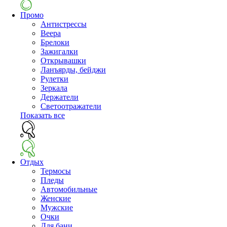
Промо
Антистрессы
Веера
Брелоки
Зажигалки
Открывашки
Ланъярды, бейджи
Рулетки
Зеркала
Держатели
Светоотражатели
Показать все
Отдых
Термосы
Пледы
Автомобильные
Женские
Мужские
Очки
Для бани