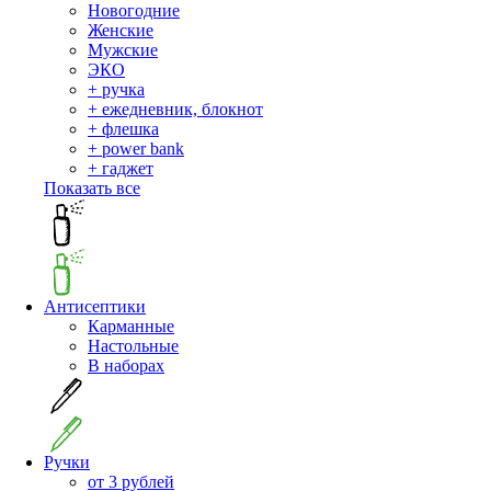
Новогодние
Женские
Мужские
ЭКО
+ ручка
+ ежедневник, блокнот
+ флешка
+ power bank
+ гаджет
Показать все
Антисептики
Карманные
Настольные
В наборах
Ручки
от 3 рублей