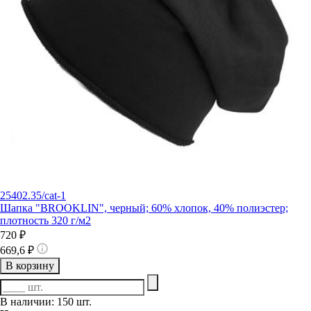
25402.35/cat-1
Шапка "BROOKLIN", черный; 60% хлопок, 40% полиэстер;
плотность 320 г/м2
720 ₽
669,6 ₽
В корзину
В наличии: 150 шт.