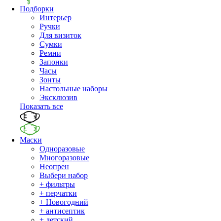
Подборки
Интерьер
Ручки
Для визиток
Сумки
Ремни
Запонки
Часы
Зонты
Настольные наборы
Эксклюзив
Показать все
Маски
Одноразовые
Многоразовые
Неопрен
Выбери набор
+ фильтры
+ перчатки
+ Новогодний
+ антисептик
+ детский