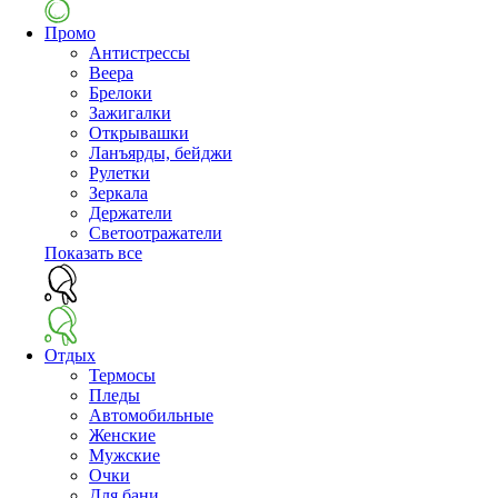
Промо
Антистрессы
Веера
Брелоки
Зажигалки
Открывашки
Ланъярды, бейджи
Рулетки
Зеркала
Держатели
Светоотражатели
Показать все
Отдых
Термосы
Пледы
Автомобильные
Женские
Мужские
Очки
Для бани