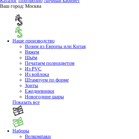
Каталог
Портфолио
Личный кабинет
Ваш город:
Москва
Наше производство
Возим из Европы или Китая
Вяжем
Шьём
Печатаем полноцветом
Из PVC
Из войлока
Штампуем по форме
Зонты
Ежедневники
Новогодние шары
Показать все
Наборы
Велкомпаки