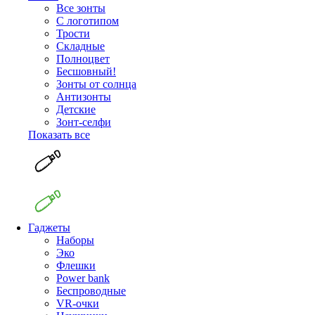
Все зонты
С логотипом
Трости
Складные
Полноцвет
Бесшовный!
Зонты от солнца
Антизонты
Детские
Зонт-селфи
Показать все
Гаджеты
Наборы
Эко
Флешки
Power bank
Беспроводные
VR-очки