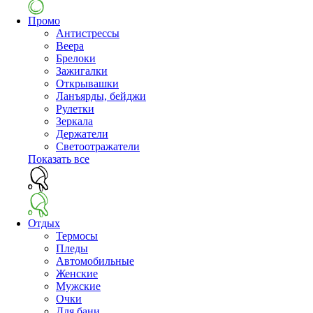
Промо
Антистрессы
Веера
Брелоки
Зажигалки
Открывашки
Ланъярды, бейджи
Рулетки
Зеркала
Держатели
Светоотражатели
Показать все
Отдых
Термосы
Пледы
Автомобильные
Женские
Мужские
Очки
Для бани