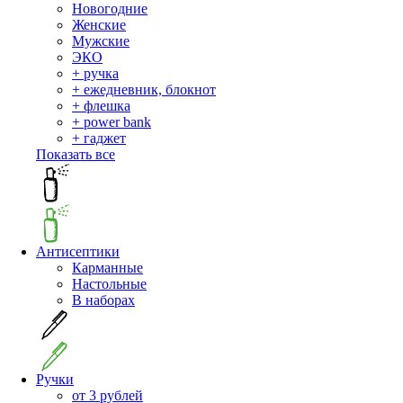
Новогодние
Женские
Мужские
ЭКО
+ ручка
+ ежедневник, блокнот
+ флешка
+ power bank
+ гаджет
Показать все
Антисептики
Карманные
Настольные
В наборах
Ручки
от 3 рублей