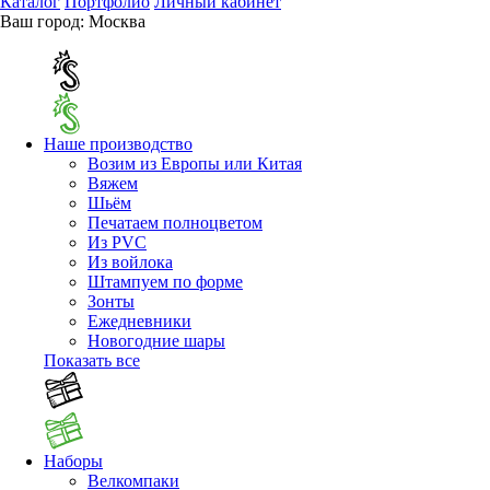
Каталог
Портфолио
Личный кабинет
Ваш город:
Москва
Наше производство
Возим из Европы или Китая
Вяжем
Шьём
Печатаем полноцветом
Из PVC
Из войлока
Штампуем по форме
Зонты
Ежедневники
Новогодние шары
Показать все
Наборы
Велкомпаки