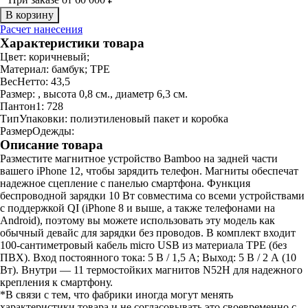
Расчет нанесения
Характеристики товара
Цвет:
коричневый;
Материал:
бамбук; TPE
ВесНетто:
43,5
Размер:
, высота 0,8 см., диаметр 6,3 см.
Пантон1:
728
ТипУпаковки:
полиэтиленовый пакет и коробка
РазмерОдежды:
Описание товара
Разместите магнитное устройство Bamboo на задней части
вашего iPhone 12, чтобы зарядить телефон. Магниты обеспечат
надежное сцепление с панелью смартфона. Функция
беспроводной зарядки 10 Вт совместима со всеми устройствами
с поддержкой QI (iPhone 8 и выше, а также телефонами на
Android), поэтому вы можете использовать эту модель как
обычный девайс для зарядки без проводов. В комплект входит
100-сантиметровый кабель micro USB из материала TPE (без
ПВХ). Вход постоянного тока: 5 В / 1,5 А; Выход: 5 В / 2 А (10
Вт). Внутри — 11 термостойких магнитов N52H для надежного
крепления к смартфону.
*В связи с тем, что фабрики иногда могут менять
характеристики товара и не согласовывать это своевременно с