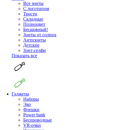
Все зонты
С логотипом
Трости
Складные
Полноцвет
Бесшовный!
Зонты от солнца
Антизонты
Детские
Зонт-селфи
Показать все
Гаджеты
Наборы
Эко
Флешки
Power bank
Беспроводные
VR-очки