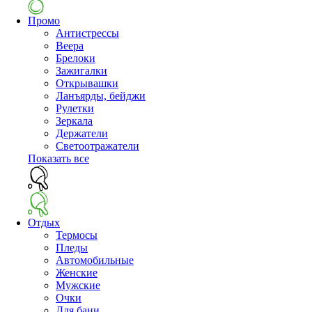
Промо
Антистрессы
Веера
Брелоки
Зажигалки
Открывашки
Ланъярды, бейджи
Рулетки
Зеркала
Держатели
Светоотражатели
Показать все
Отдых
Термосы
Пледы
Автомобильные
Женские
Мужские
Очки
Для бани