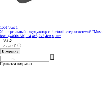
15514/cat-1
Универсальный аккумулятор c bluetooth-стереосистемой "Music
box" (4400мАh), 14,4х5,2х2,4см,м, шт
1 351 ₽
1 256,43 ₽
В корзину
Привезем под заказ