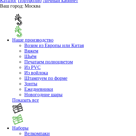
Каталог
Портфолио
Личный кабинет
Ваш город:
Москва
Наше производство
Возим из Европы или Китая
Вяжем
Шьём
Печатаем полноцветом
Из PVC
Из войлока
Штампуем по форме
Зонты
Ежедневники
Новогодние шары
Показать все
Наборы
Велкомпаки