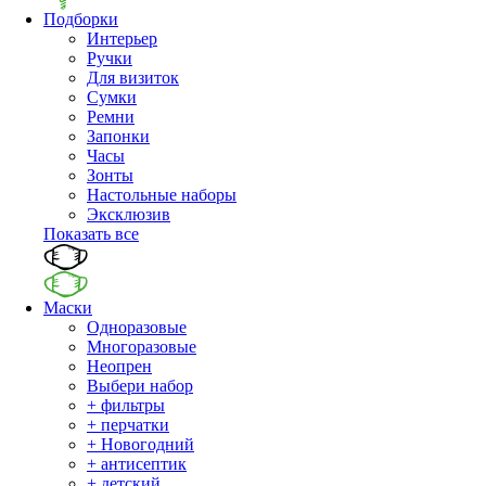
Подборки
Интерьер
Ручки
Для визиток
Сумки
Ремни
Запонки
Часы
Зонты
Настольные наборы
Эксклюзив
Показать все
Маски
Одноразовые
Многоразовые
Неопрен
Выбери набор
+ фильтры
+ перчатки
+ Новогодний
+ антисептик
+ детский