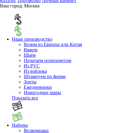
Каталог
Портфолио
Личный кабинет
Ваш город:
Москва
Наше производство
Возим из Европы или Китая
Вяжем
Шьём
Печатаем полноцветом
Из PVC
Из войлока
Штампуем по форме
Зонты
Ежедневники
Новогодние шары
Показать все
Наборы
Велкомпаки