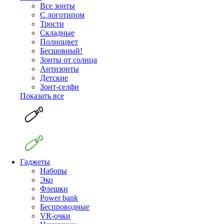
Все зонты
С логотипом
Трости
Складные
Полноцвет
Бесшовный!
Зонты от солнца
Антизонты
Детские
Зонт-селфи
Показать все
Гаджеты
Наборы
Эко
Флешки
Power bank
Беспроводные
VR-очки