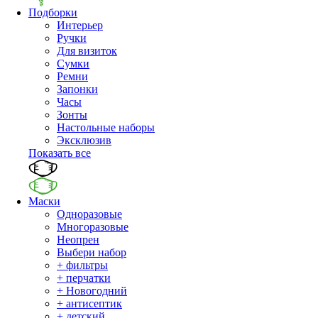
Подборки
Интерьер
Ручки
Для визиток
Сумки
Ремни
Запонки
Часы
Зонты
Настольные наборы
Эксклюзив
Показать все
Маски
Одноразовые
Многоразовые
Неопрен
Выбери набор
+ фильтры
+ перчатки
+ Новогодний
+ антисептик
+ детский