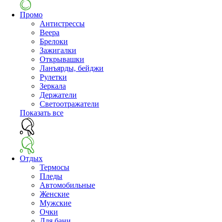
Промо
Антистрессы
Веера
Брелоки
Зажигалки
Открывашки
Ланъярды, бейджи
Рулетки
Зеркала
Держатели
Светоотражатели
Показать все
Отдых
Термосы
Пледы
Автомобильные
Женские
Мужские
Очки
Для бани