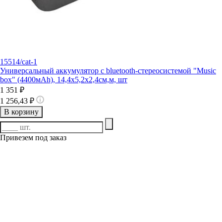
15514/cat-1
Универсальный аккумулятор c bluetooth-стереосистемой "Music
box" (4400мАh), 14,4х5,2х2,4см,м, шт
1 351 ₽
1 256,43 ₽
В корзину
Привезем под заказ