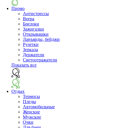
Промо
Антистрессы
Веера
Брелоки
Зажигалки
Открывашки
Ланъярды, бейджи
Рулетки
Зеркала
Держатели
Светоотражатели
Показать все
Отдых
Термосы
Пледы
Автомобильные
Женские
Мужские
Очки
Для бани