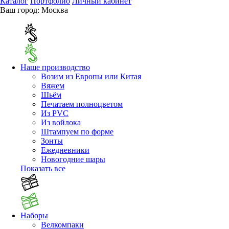
Каталог
Портфолио
Личный кабинет
Ваш город:
Москва
Наше производство
Возим из Европы или Китая
Вяжем
Шьём
Печатаем полноцветом
Из PVC
Из войлока
Штампуем по форме
Зонты
Ежедневники
Новогодние шары
Показать все
Наборы
Велкомпаки