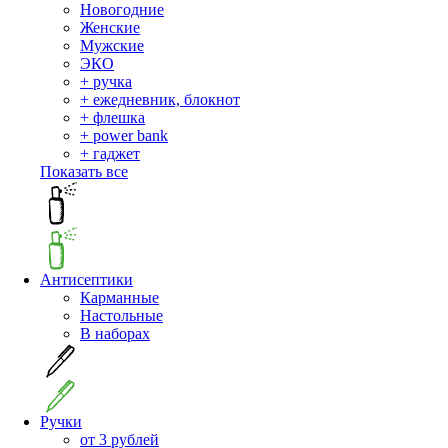
Новогодние
Женские
Мужские
ЭКО
+ ручка
+ ежедневник, блокнот
+ флешка
+ power bank
+ гаджет
Показать все
Антисептики
Карманные
Настольные
В наборах
Ручки
от 3 рублей