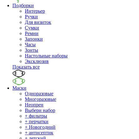
Подборки
Интерьер
Ручки
Для визиток
Сумки
Ремни
Запонки
Часы
Зонты
Настольные наборы
Эксклюзив
Показать все
Маски
Одноразовые
Многоразовые
Неопрен
Выбери набор
+ фильтры
+ перчатки
+ Новогодний
+ антисептик
+ детский