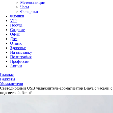
Метеостанции
Часы
Фонарики
Флэшки
VIP
Посуда
Сладкие
Офис
Дом
Отдых
Здоровье
На выставку
Полиграфия
Профессии
Акции
Главная
Гаджеты
Увлажнители
Светодиодный USB увлажнитель-ароматизатор Brava с часами с
подсветкой, белый