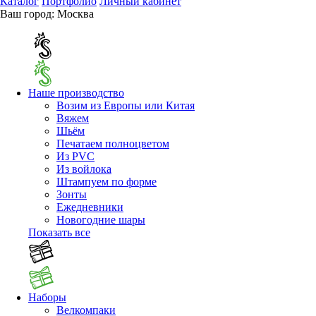
Каталог
Портфолио
Личный кабинет
Ваш город:
Москва
Наше производство
Возим из Европы или Китая
Вяжем
Шьём
Печатаем полноцветом
Из PVC
Из войлока
Штампуем по форме
Зонты
Ежедневники
Новогодние шары
Показать все
Наборы
Велкомпаки