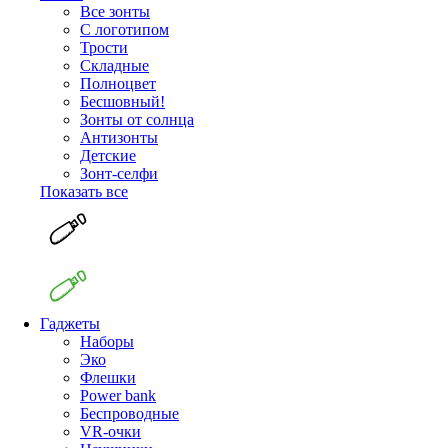
Все зонты
С логотипом
Трости
Складные
Полноцвет
Бесшовный!
Зонты от солнца
Антизонты
Детские
Зонт-селфи
Показать все
Гаджеты
Наборы
Эко
Флешки
Power bank
Беспроводные
VR-очки