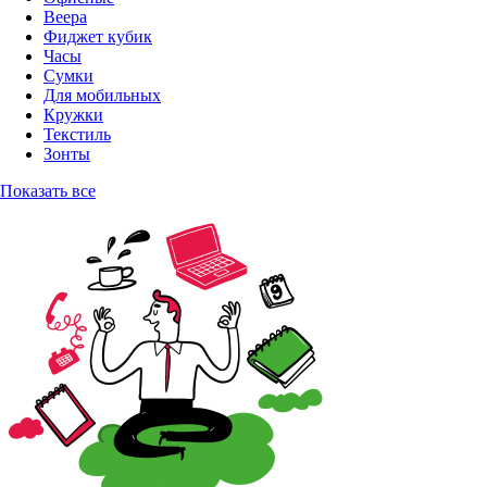
Веера
Фиджет кубик
Часы
Сумки
Для мобильных
Кружки
Текстиль
Зонты
Показать все