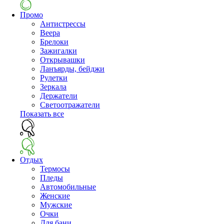
Промо
Антистрессы
Веера
Брелоки
Зажигалки
Открывашки
Ланъярды, бейджи
Рулетки
Зеркала
Держатели
Светоотражатели
Показать все
Отдых
Термосы
Пледы
Автомобильные
Женские
Мужские
Очки
Для бани