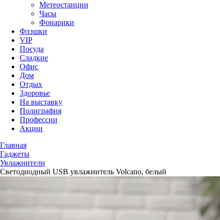
Метеостанции
Часы
Фонарики
Флэшки
VIP
Посуда
Сладкие
Офис
Дом
Отдых
Здоровье
На выставку
Полиграфия
Профессии
Акции
Главная
Гаджеты
Увлажнители
Светодиодный USB увлажнитель Volcano, белый