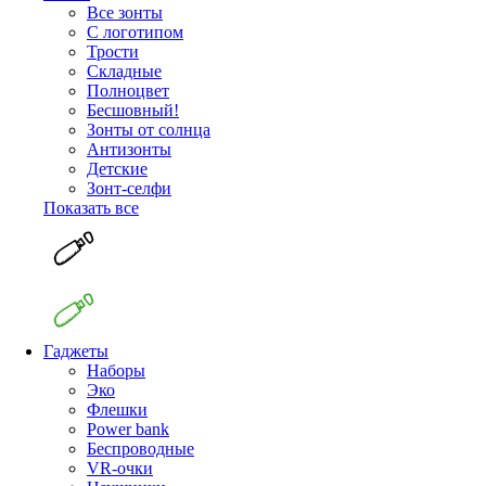
Все зонты
С логотипом
Трости
Складные
Полноцвет
Бесшовный!
Зонты от солнца
Антизонты
Детские
Зонт-селфи
Показать все
Гаджеты
Наборы
Эко
Флешки
Power bank
Беспроводные
VR-очки