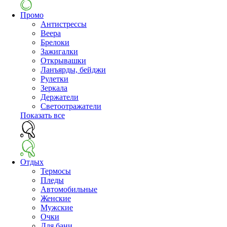
Промо
Антистрессы
Веера
Брелоки
Зажигалки
Открывашки
Ланъярды, бейджи
Рулетки
Зеркала
Держатели
Светоотражатели
Показать все
Отдых
Термосы
Пледы
Автомобильные
Женские
Мужские
Очки
Для бани