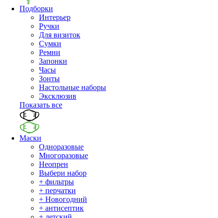
Подборки
Интерьер
Ручки
Для визиток
Сумки
Ремни
Запонки
Часы
Зонты
Настольные наборы
Эксклюзив
Показать все
Маски
Одноразовые
Многоразовые
Неопрен
Выбери набор
+ фильтры
+ перчатки
+ Новогодний
+ антисептик
+ детский