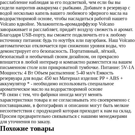
расслабление наблюдая за его подсветкой, чем если бы вы
сидели напротив аквариума с рыбками. Добавьте в резервуар с
водой несколько капель вашего любимого эфирного масла на
водорастворимой основе, чтобы насладиться работой нашего
Volcano вдвойне. Увлажнитель-аромадиффузор Volcano
завораживает и расслабляет, придаёт воздуху свежесть и аромат.
Благодаря USB-порту, вы сможете подключить его к любому
источнику питания: будь то ноутбук или пауэрбанк. Наш Volcano
автоматически отключается при снижении уровня воды, что
демонстрирует его безопасность. Портативный, лёгкий,
безопасный и необычный своим дизайном, он прекрасно
впишется в любой интерьер и компактно разместится на вашем
письменном столе или прикроватной тумбочке. Питание: 5V-1A
Мощность: 4 Вт Объем распыления: 5-40 мл/ч Емкость
резервуара для воды: 450 мл Материал изделия: PP + ABS +
аккумулятор * - необходимо использовать специальное
ароматическое масло на водорастворимой основе
*В связи с тем, что фабрики иногда могут менять
характеристики товара и не согласовывать это своевременно с
поставщиками, в фотографиях и описании могут быть мелкие
несоответствия с продукцией которая приходит к нам на склад.
Просим предварительно связываться с нашими менеджерами
для уточнения по заказу.
Похожие товары