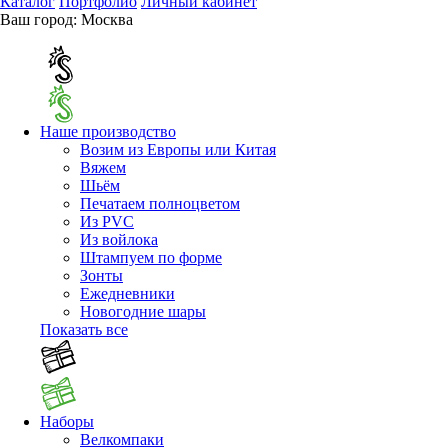
Каталог
Портфолио
Личный кабинет
Ваш город:
Москва
Наше производство
Возим из Европы или Китая
Вяжем
Шьём
Печатаем полноцветом
Из PVC
Из войлока
Штампуем по форме
Зонты
Ежедневники
Новогодние шары
Показать все
Наборы
Велкомпаки