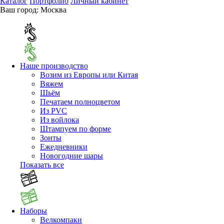
Каталог
Портфолио
Личный кабинет
Ваш город:
Москва
Наше производство
Возим из Европы или Китая
Вяжем
Шьём
Печатаем полноцветом
Из PVC
Из войлока
Штампуем по форме
Зонты
Ежедневники
Новогодние шары
Показать все
Наборы
Велкомпаки