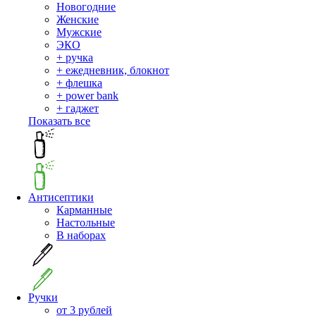
Новогодние
Женские
Мужские
ЭКО
+ ручка
+ ежедневник, блокнот
+ флешка
+ power bank
+ гаджет
Показать все
Антисептики
Карманные
Настольные
В наборах
Ручки
от 3 рублей