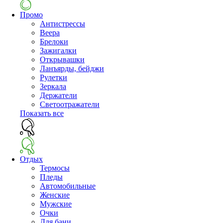
Промо
Антистрессы
Веера
Брелоки
Зажигалки
Открывашки
Ланъярды, бейджи
Рулетки
Зеркала
Держатели
Светоотражатели
Показать все
Отдых
Термосы
Пледы
Автомобильные
Женские
Мужские
Очки
Для бани