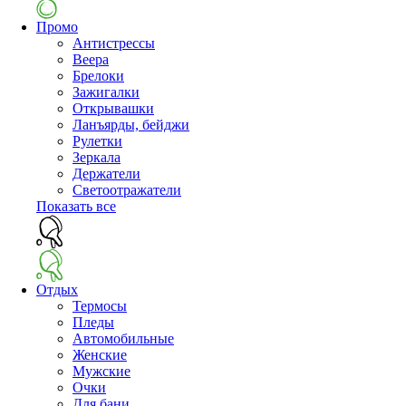
Промо
Антистрессы
Веера
Брелоки
Зажигалки
Открывашки
Ланъярды, бейджи
Рулетки
Зеркала
Держатели
Светоотражатели
Показать все
Отдых
Термосы
Пледы
Автомобильные
Женские
Мужские
Очки
Для бани