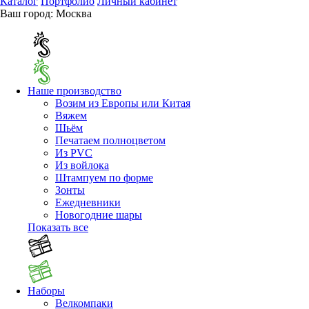
Каталог
Портфолио
Личный кабинет
Ваш город:
Москва
Наше производство
Возим из Европы или Китая
Вяжем
Шьём
Печатаем полноцветом
Из PVC
Из войлока
Штампуем по форме
Зонты
Ежедневники
Новогодние шары
Показать все
Наборы
Велкомпаки