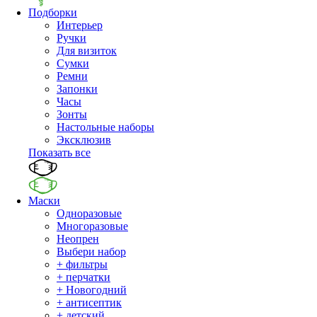
Подборки
Интерьер
Ручки
Для визиток
Сумки
Ремни
Запонки
Часы
Зонты
Настольные наборы
Эксклюзив
Показать все
Маски
Одноразовые
Многоразовые
Неопрен
Выбери набор
+ фильтры
+ перчатки
+ Новогодний
+ антисептик
+ детский