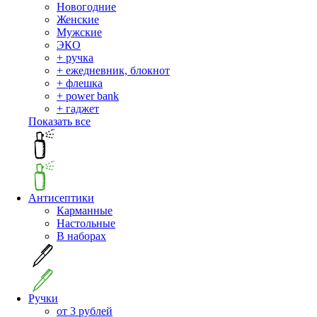
Новогодние
Женские
Мужские
ЭКО
+ ручка
+ ежедневник, блокнот
+ флешка
+ power bank
+ гаджет
Показать все
Антисептики
Карманные
Настольные
В наборах
Ручки
от 3 рублей