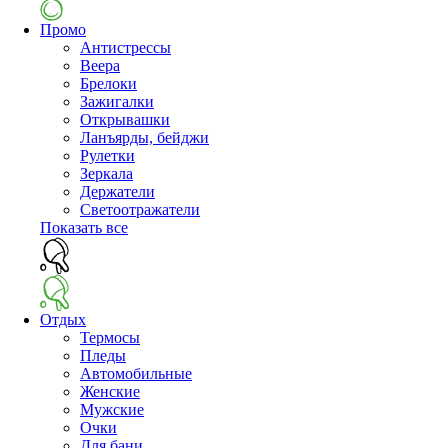
Промо
Антистрессы
Веера
Брелоки
Зажигалки
Открывашки
Ланъярды, бейджи
Рулетки
Зеркала
Держатели
Светоотражатели
Показать все
Отдых
Термосы
Пледы
Автомобильные
Женские
Мужские
Очки
Для бани