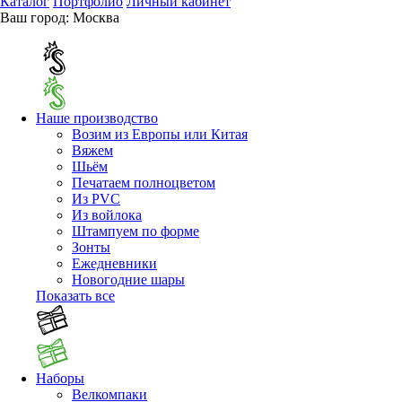
Каталог
Портфолио
Личный кабинет
Ваш город:
Москва
Наше производство
Возим из Европы или Китая
Вяжем
Шьём
Печатаем полноцветом
Из PVC
Из войлока
Штампуем по форме
Зонты
Ежедневники
Новогодние шары
Показать все
Наборы
Велкомпаки