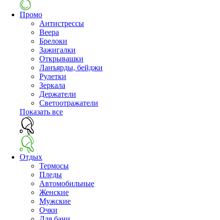
Промо
Антистрессы
Веера
Брелоки
Зажигалки
Открывашки
Ланъярды, бейджи
Рулетки
Зеркала
Держатели
Светоотражатели
Показать все
Отдых
Термосы
Пледы
Автомобильные
Женские
Мужские
Очки
Для бани