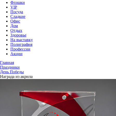
Флэшки
VIP
Посуда
Сладкие
Офис
Дом
Отдых
Здоровье
На выставку
Полиграфия
Профессии
Акции
Главная
Праздники
День Победы
Награда из акрила