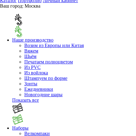
Каталог
Портфолио
Личный кабинет
Ваш город:
Москва
Наше производство
Возим из Европы или Китая
Вяжем
Шьём
Печатаем полноцветом
Из PVC
Из войлока
Штампуем по форме
Зонты
Ежедневники
Новогодние шары
Показать все
Наборы
Велкомпаки