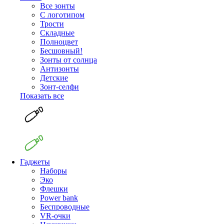
Все зонты
С логотипом
Трости
Складные
Полноцвет
Бесшовный!
Зонты от солнца
Антизонты
Детские
Зонт-селфи
Показать все
Гаджеты
Наборы
Эко
Флешки
Power bank
Беспроводные
VR-очки