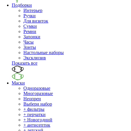
Подборки
Интерьер
Ручки
Для визиток
Сумки
Ремни
Запонки
Часы
Зонты
Настольные наборы
Эксклюзив
Показать все
Маски
Одноразовые
Многоразовые
Неопрен
Выбери набор
+ фильтры
+ перчатки
+ Новогодний
+ антисептик
+ детский