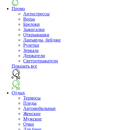
Промо
Антистрессы
Веера
Брелоки
Зажигалки
Открывашки
Ланъярды, бейджи
Рулетки
Зеркала
Держатели
Светоотражатели
Показать все
Отдых
Термосы
Пледы
Автомобильные
Женские
Мужские
Очки
Для бани