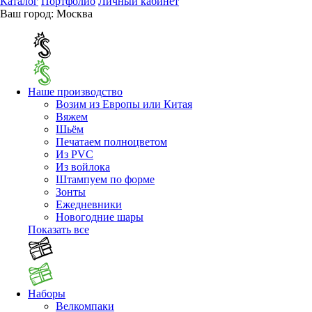
Каталог
Портфолио
Личный кабинет
Ваш город:
Москва
Наше производство
Возим из Европы или Китая
Вяжем
Шьём
Печатаем полноцветом
Из PVC
Из войлока
Штампуем по форме
Зонты
Ежедневники
Новогодние шары
Показать все
Наборы
Велкомпаки