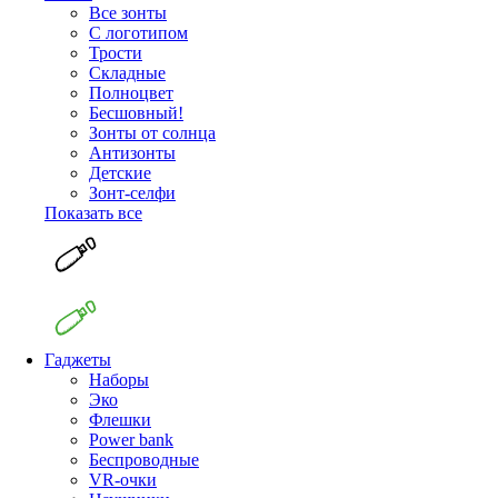
Все зонты
С логотипом
Трости
Складные
Полноцвет
Бесшовный!
Зонты от солнца
Антизонты
Детские
Зонт-селфи
Показать все
Гаджеты
Наборы
Эко
Флешки
Power bank
Беспроводные
VR-очки