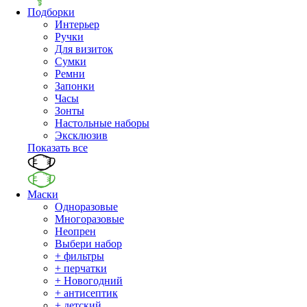
Подборки
Интерьер
Ручки
Для визиток
Сумки
Ремни
Запонки
Часы
Зонты
Настольные наборы
Эксклюзив
Показать все
Маски
Одноразовые
Многоразовые
Неопрен
Выбери набор
+ фильтры
+ перчатки
+ Новогодний
+ антисептик
+ детский