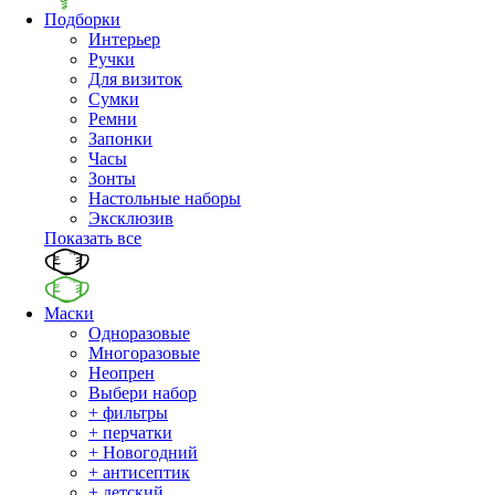
Подборки
Интерьер
Ручки
Для визиток
Сумки
Ремни
Запонки
Часы
Зонты
Настольные наборы
Эксклюзив
Показать все
Маски
Одноразовые
Многоразовые
Неопрен
Выбери набор
+ фильтры
+ перчатки
+ Новогодний
+ антисептик
+ детский