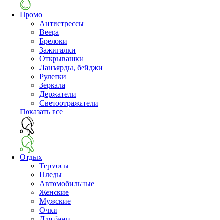
Промо
Антистрессы
Веера
Брелоки
Зажигалки
Открывашки
Ланъярды, бейджи
Рулетки
Зеркала
Держатели
Светоотражатели
Показать все
Отдых
Термосы
Пледы
Автомобильные
Женские
Мужские
Очки
Для бани