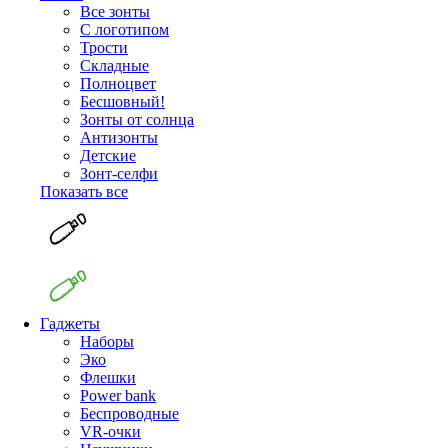
Все зонты
С логотипом
Трости
Складные
Полноцвет
Бесшовный!
Зонты от солнца
Антизонты
Детские
Зонт-селфи
Показать все
Гаджеты
Наборы
Эко
Флешки
Power bank
Беспроводные
VR-очки