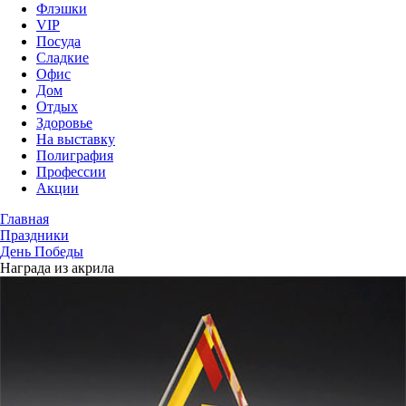
Флэшки
VIP
Посуда
Сладкие
Офис
Дом
Отдых
Здоровье
На выставку
Полиграфия
Профессии
Акции
Главная
Праздники
День Победы
Награда из акрила