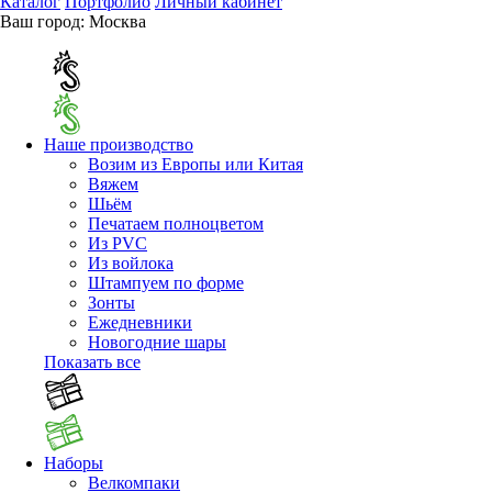
Каталог
Портфолио
Личный кабинет
Ваш город:
Москва
Наше производство
Возим из Европы или Китая
Вяжем
Шьём
Печатаем полноцветом
Из PVC
Из войлока
Штампуем по форме
Зонты
Ежедневники
Новогодние шары
Показать все
Наборы
Велкомпаки