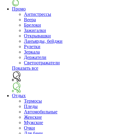
Промо
Антистрессы
Веера
Брелоки
Зажигалки
Открывашки
Ланъярды, бейджи
Рулетки
Зеркала
Держатели
Светоотражатели
Показать все
Отдых
Термосы
Пледы
Автомобильные
Женские
Мужские
Очки
Для бани