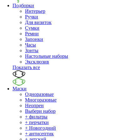
Подборки
Интерьер
Ручки
Для визиток
Сумки
Ремни
Запонки
Часы
Зонты
Настольные наборы
Эксклюзив
Показать все
Маски
Одноразовые
Многоразовые
Неопрен
Выбери набор
+ фильтры
+ перчатки
+ Новогодний
+ антисептик
+ детский