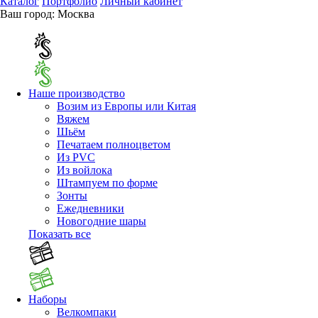
Каталог
Портфолио
Личный кабинет
Ваш город:
Москва
Наше производство
Возим из Европы или Китая
Вяжем
Шьём
Печатаем полноцветом
Из PVC
Из войлока
Штампуем по форме
Зонты
Ежедневники
Новогодние шары
Показать все
Наборы
Велкомпаки