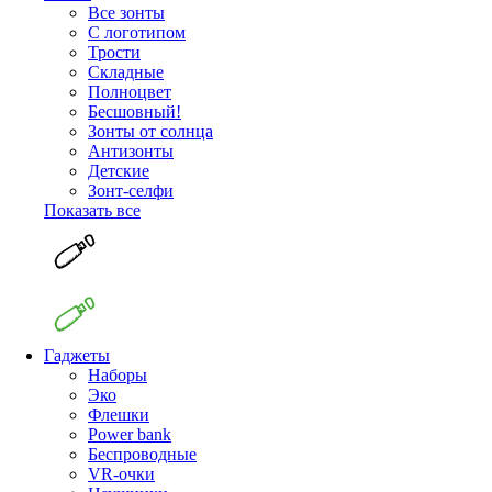
Все зонты
С логотипом
Трости
Складные
Полноцвет
Бесшовный!
Зонты от солнца
Антизонты
Детские
Зонт-селфи
Показать все
Гаджеты
Наборы
Эко
Флешки
Power bank
Беспроводные
VR-очки