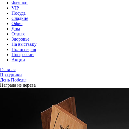
Флэшки
VIP
Посуда
Сладкие
Офис
Дом
Отдых
Здоровье
На выставку
Полиграфия
Профессии
Акции
Главная
Праздники
День Победы
Награда из дерева