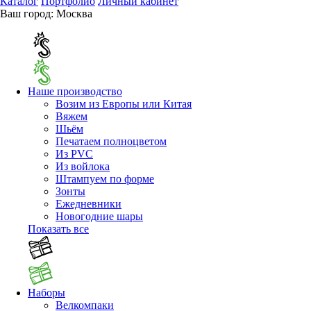
Каталог
Портфолио
Личный кабинет
Ваш город:
Москва
Наше производство
Возим из Европы или Китая
Вяжем
Шьём
Печатаем полноцветом
Из PVC
Из войлока
Штампуем по форме
Зонты
Ежедневники
Новогодние шары
Показать все
Наборы
Велкомпаки