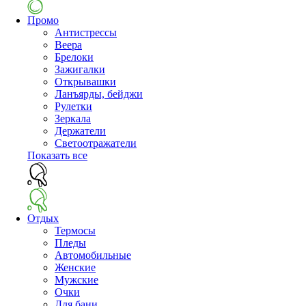
Промо
Антистрессы
Веера
Брелоки
Зажигалки
Открывашки
Ланъярды, бейджи
Рулетки
Зеркала
Держатели
Светоотражатели
Показать все
Отдых
Термосы
Пледы
Автомобильные
Женские
Мужские
Очки
Для бани