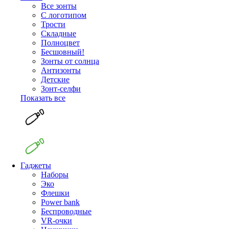
Все зонты
С логотипом
Трости
Складные
Полноцвет
Бесшовный!
Зонты от солнца
Антизонты
Детские
Зонт-селфи
Показать все
Гаджеты
Наборы
Эко
Флешки
Power bank
Беспроводные
VR-очки