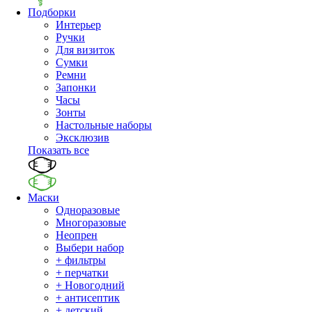
Подборки
Интерьер
Ручки
Для визиток
Сумки
Ремни
Запонки
Часы
Зонты
Настольные наборы
Эксклюзив
Показать все
Маски
Одноразовые
Многоразовые
Неопрен
Выбери набор
+ фильтры
+ перчатки
+ Новогодний
+ антисептик
+ детский