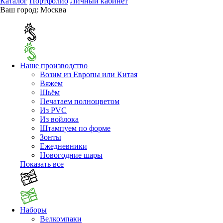
Каталог
Портфолио
Личный кабинет
Ваш город:
Москва
Наше производство
Возим из Европы или Китая
Вяжем
Шьём
Печатаем полноцветом
Из PVC
Из войлока
Штампуем по форме
Зонты
Ежедневники
Новогодние шары
Показать все
Наборы
Велкомпаки