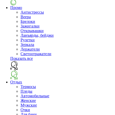
Промо
Антистрессы
Веера
Брелоки
Зажигалки
Открывашки
Ланъярды, бейджи
Рулетки
Зеркала
Держатели
Светоотражатели
Показать все
Отдых
Термосы
Пледы
Автомобильные
Женские
Мужские
Очки
Для бани