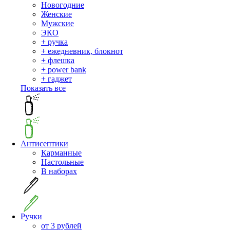
Новогодние
Женские
Мужские
ЭКО
+ ручка
+ ежедневник, блокнот
+ флешка
+ power bank
+ гаджет
Показать все
Антисептики
Карманные
Настольные
В наборах
Ручки
от 3 рублей