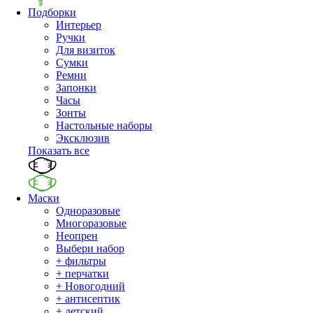
Подборки
Интерьер
Ручки
Для визиток
Сумки
Ремни
Запонки
Часы
Зонты
Настольные наборы
Эксклюзив
Показать все
Маски
Одноразовые
Многоразовые
Неопрен
Выбери набор
+ фильтры
+ перчатки
+ Новогодний
+ антисептик
+ детский