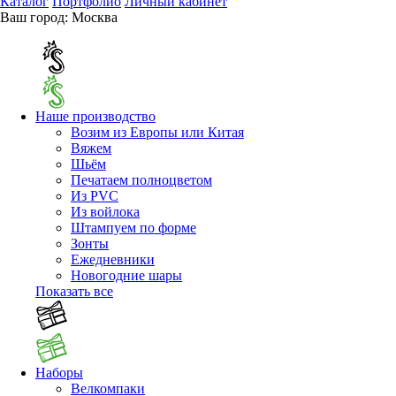
Каталог
Портфолио
Личный кабинет
Ваш город:
Москва
Наше производство
Возим из Европы или Китая
Вяжем
Шьём
Печатаем полноцветом
Из PVC
Из войлока
Штампуем по форме
Зонты
Ежедневники
Новогодние шары
Показать все
Наборы
Велкомпаки