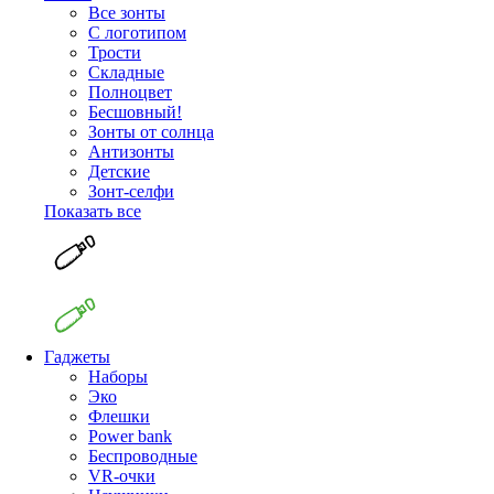
Все зонты
С логотипом
Трости
Складные
Полноцвет
Бесшовный!
Зонты от солнца
Антизонты
Детские
Зонт-селфи
Показать все
Гаджеты
Наборы
Эко
Флешки
Power bank
Беспроводные
VR-очки