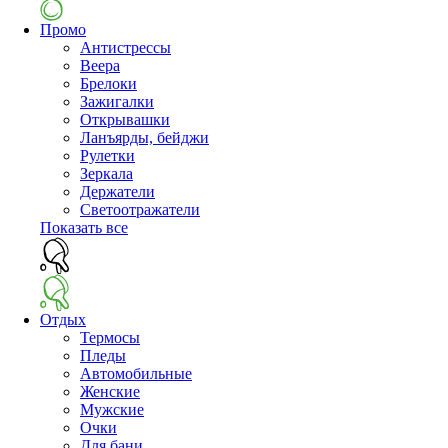
Промо
Антистрессы
Веера
Брелоки
Зажигалки
Открывашки
Ланъярды, бейджи
Рулетки
Зеркала
Держатели
Светоотражатели
Показать все
Отдых
Термосы
Пледы
Автомобильные
Женские
Мужские
Очки
Для бани