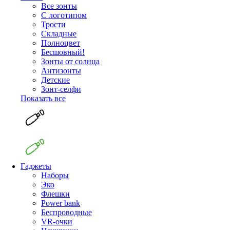
Все зонты
С логотипом
Трости
Складные
Полноцвет
Бесшовный!
Зонты от солнца
Антизонты
Детские
Зонт-селфи
Показать все
Гаджеты
Наборы
Эко
Флешки
Power bank
Беспроводные
VR-очки