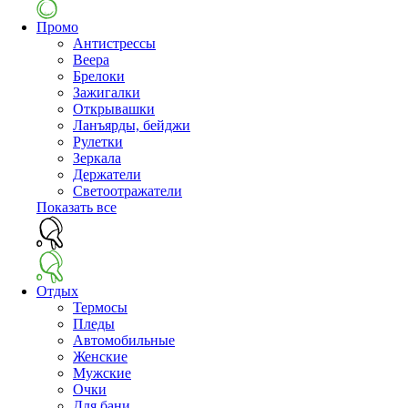
Промо
Антистрессы
Веера
Брелоки
Зажигалки
Открывашки
Ланъярды, бейджи
Рулетки
Зеркала
Держатели
Светоотражатели
Показать все
Отдых
Термосы
Пледы
Автомобильные
Женские
Мужские
Очки
Для бани