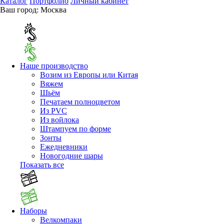
Каталог
Портфолио
Личный кабинет
Ваш город:
Москва
Наше производство
Возим из Европы или Китая
Вяжем
Шьём
Печатаем полноцветом
Из PVC
Из войлока
Штампуем по форме
Зонты
Ежедневники
Новогодние шары
Показать все
Наборы
Велкомпаки