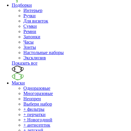
Подборки
Интерьер
Ручки
Для визиток
Сумки
Ремни
Запонки
Часы
Зонты
Настольные наборы
Эксклюзив
Показать все
Маски
Одноразовые
Многоразовые
Неопрен
Выбери набор
+ фильтры
+ перчатки
+ Новогодний
+ антисептик
+ детский