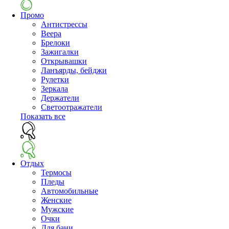
Промо
Антистрессы
Веера
Брелоки
Зажигалки
Открывашки
Ланъярды, бейджи
Рулетки
Зеркала
Держатели
Светоотражатели
Показать все
Отдых
Термосы
Пледы
Автомобильные
Женские
Мужские
Очки
Для бани