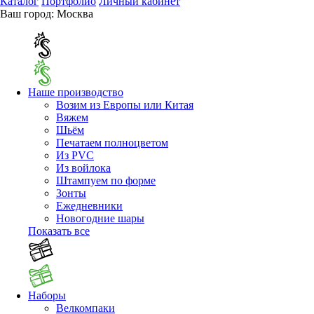
Каталог
Портфолио
Личный кабинет
Ваш город:
Москва
Наше производство
Возим из Европы или Китая
Вяжем
Шьём
Печатаем полноцветом
Из PVC
Из войлока
Штампуем по форме
Зонты
Ежедневники
Новогодние шары
Показать все
Наборы
Велкомпаки