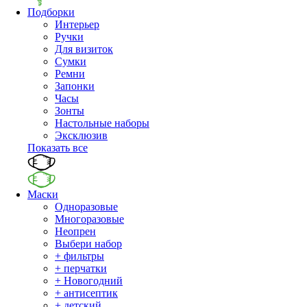
Подборки
Интерьер
Ручки
Для визиток
Сумки
Ремни
Запонки
Часы
Зонты
Настольные наборы
Эксклюзив
Показать все
Маски
Одноразовые
Многоразовые
Неопрен
Выбери набор
+ фильтры
+ перчатки
+ Новогодний
+ антисептик
+ детский