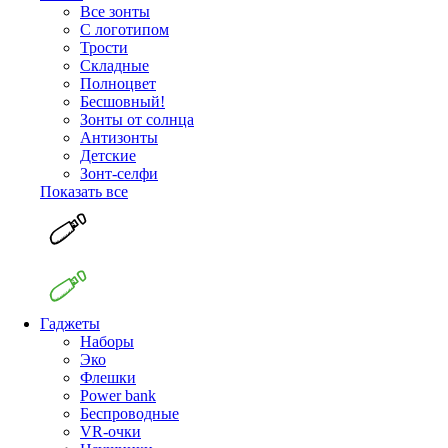
Все зонты
С логотипом
Трости
Складные
Полноцвет
Бесшовный!
Зонты от солнца
Антизонты
Детские
Зонт-селфи
Показать все
Гаджеты
Наборы
Эко
Флешки
Power bank
Беспроводные
VR-очки