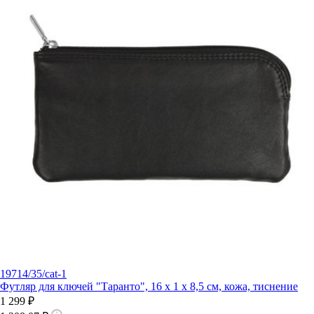
19714/35/cat-1
Футляр для ключей "Таранто", 16 x 1 x 8,5 см, кожа, тиснение
1 299 ₽