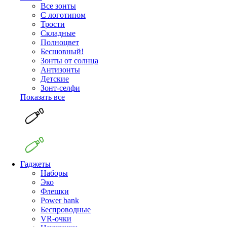
Все зонты
С логотипом
Трости
Складные
Полноцвет
Бесшовный!
Зонты от солнца
Антизонты
Детские
Зонт-селфи
Показать все
Гаджеты
Наборы
Эко
Флешки
Power bank
Беспроводные
VR-очки