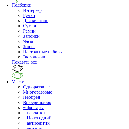
Подборки
Интерьер
Ручки
Для визиток
Сумки
Ремни
Запонки
Часы
Зонты
Настольные наборы
Эксклюзив
Показать все
Маски
Одноразовые
Многоразовые
Неопрен
Выбери набор
+ фильтры
+ перчатки
+ Новогодний
+ антисептик
+ детский