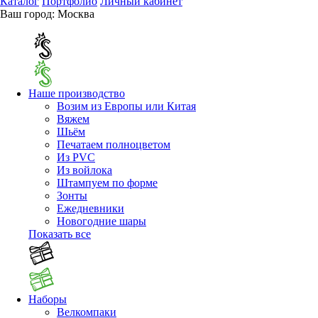
Каталог
Портфолио
Личный кабинет
Ваш город:
Москва
Наше производство
Возим из Европы или Китая
Вяжем
Шьём
Печатаем полноцветом
Из PVC
Из войлока
Штампуем по форме
Зонты
Ежедневники
Новогодние шары
Показать все
Наборы
Велкомпаки