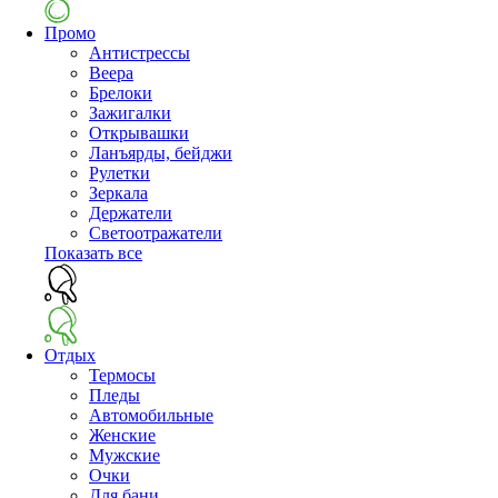
Промо
Антистрессы
Веера
Брелоки
Зажигалки
Открывашки
Ланъярды, бейджи
Рулетки
Зеркала
Держатели
Светоотражатели
Показать все
Отдых
Термосы
Пледы
Автомобильные
Женские
Мужские
Очки
Для бани