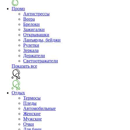
Промо
Антистрессы
Веера
Брелоки
Зажигалки
Открывашки
Ланъярды, бейджи
Рулетки
Зеркала
Держатели
Светоотражатели
Показать все
Отдых
Термосы
Пледы
Автомобильные
Женские
Мужские
Очки
Для бани