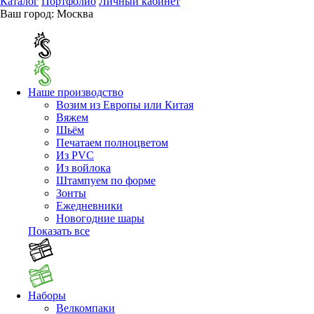
Каталог
Портфолио
Личный кабинет
Ваш город:
Москва
Наше производство
Возим из Европы или Китая
Вяжем
Шьём
Печатаем полноцветом
Из PVC
Из войлока
Штампуем по форме
Зонты
Ежедневники
Новогодние шары
Показать все
Наборы
Велкомпаки