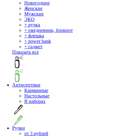
Новогодние
Женские
Мужские
ЭКО
+ ручка
+ ежедневник, блокнот
+ флешка
+ power bank
+ гаджет
Показать все
Антисептики
Карманные
Настольные
В наборах
Ручки
от 3 рублей