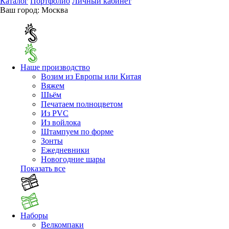
Каталог
Портфолио
Личный кабинет
Ваш город:
Москва
Наше производство
Возим из Европы или Китая
Вяжем
Шьём
Печатаем полноцветом
Из PVC
Из войлока
Штампуем по форме
Зонты
Ежедневники
Новогодние шары
Показать все
Наборы
Велкомпаки