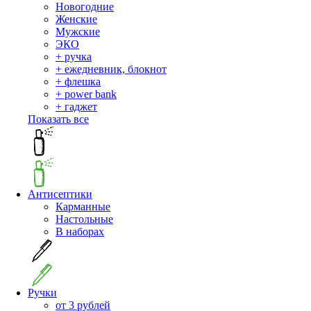
Новогодние
Женские
Мужские
ЭКО
+ ручка
+ ежедневник, блокнот
+ флешка
+ power bank
+ гаджет
Показать все
Антисептики
Карманные
Настольные
В наборах
Ручки
от 3 рублей