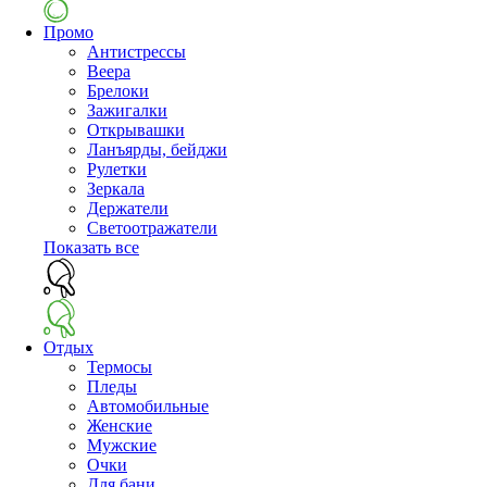
Промо
Антистрессы
Веера
Брелоки
Зажигалки
Открывашки
Ланъярды, бейджи
Рулетки
Зеркала
Держатели
Светоотражатели
Показать все
Отдых
Термосы
Пледы
Автомобильные
Женские
Мужские
Очки
Для бани