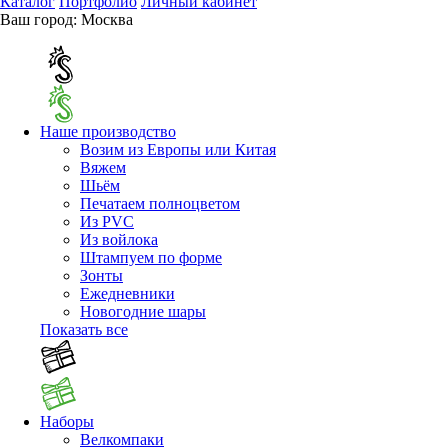
Каталог
Портфолио
Личный кабинет
Ваш город:
Москва
Наше производство
Возим из Европы или Китая
Вяжем
Шьём
Печатаем полноцветом
Из PVC
Из войлока
Штампуем по форме
Зонты
Ежедневники
Новогодние шары
Показать все
Наборы
Велкомпаки