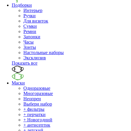
Подборки
Интерьер
Ручки
Для визиток
Сумки
Ремни
Запонки
Часы
Зонты
Настольные наборы
Эксклюзив
Показать все
Маски
Одноразовые
Многоразовые
Неопрен
Выбери набор
+ фильтры
+ перчатки
+ Новогодний
+ антисептик
+ детский