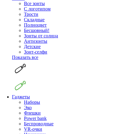
Все зонты
С логотипом
Трости
Складные
Полноцвет
Бесшовный!
Зонты от солнца
Антизонты
Детские
Зонт-селфи
Показать все
Гаджеты
Наборы
Эко
Флешки
Power bank
Беспроводные
VR-очки