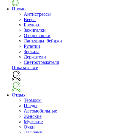
Промо
Антистрессы
Веера
Брелоки
Зажигалки
Открывашки
Ланъярды, бейджи
Рулетки
Зеркала
Держатели
Светоотражатели
Показать все
Отдых
Термосы
Пледы
Автомобильные
Женские
Мужские
Очки
Для бани