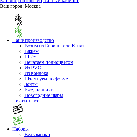
Каталог
Портфолио
Личный кабинет
Ваш город:
Москва
Наше производство
Возим из Европы или Китая
Вяжем
Шьём
Печатаем полноцветом
Из PVC
Из войлока
Штампуем по форме
Зонты
Ежедневники
Новогодние шары
Показать все
Наборы
Велкомпаки