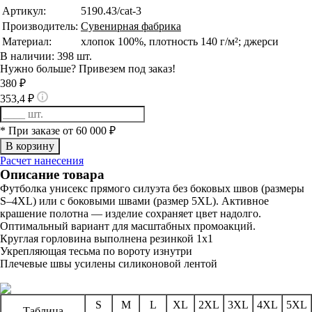
Артикул:
5190.43/cat-3
Производитель:
Сувенирная фабрика
Материал:
хлопок 100%, плотность 140 г/м²; джерси
В наличии: 398 шт.
Нужно больше? Привезем под заказ!
380 ₽
353,4 ₽
* При заказе от 60 000 ₽
Расчет нанесения
Описание товара
Футболка унисекс прямого силуэта без боковых швов (размеры
S–4XL) или с боковыми швами (размер 5XL). Активное
крашение полотна — изделие сохраняет цвет надолго.
Оптимальный вариант для масштабных промоакций.
Круглая горловина выполнена резинкой 1х1
Укрепляющая тесьма по вороту изнутри
Плечевые швы усилены силиконовой лентой
S
M
L
XL
2XL
3XL
4XL
5XL
Таблица