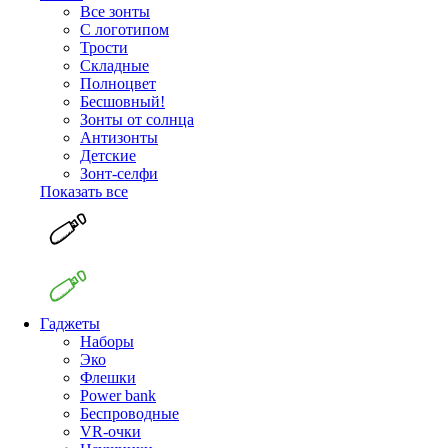
Все зонты
С логотипом
Трости
Складные
Полноцвет
Бесшовный!
Зонты от солнца
Антизонты
Детские
Зонт-селфи
Показать все
Гаджеты
Наборы
Эко
Флешки
Power bank
Беспроводные
VR-очки