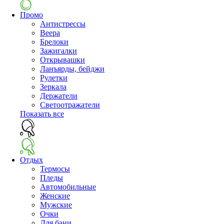
Промо
Антистрессы
Веера
Брелоки
Зажигалки
Открывашки
Ланъярды, бейджи
Рулетки
Зеркала
Держатели
Светоотражатели
Показать все
Отдых
Термосы
Пледы
Автомобильные
Женские
Мужские
Очки
Для бани