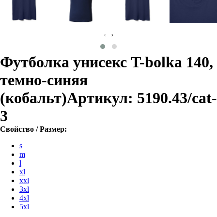
‹
›
Футболка унисекс T-bolka 140,
темно-синяя
(кобальт)
Артикул: 5190.43/cat-
3
Свойство / Размер:
s
m
l
xl
xxl
3xl
4xl
5xl