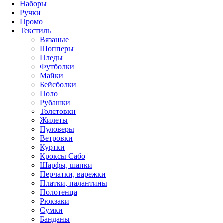
Наборы
Ручки
Промо
Текстиль
Вязаные
Шопперы
Пледы
Футболки
Майки
Бейсболки
Поло
Рубашки
Толстовки
Жилеты
Пуловеры
Ветровки
Куртки
Кроксы Сабо
Шарфы, шапки
Перчатки, варежки
Платки, палантины
Полотенца
Рюкзаки
Сумки
Банданы