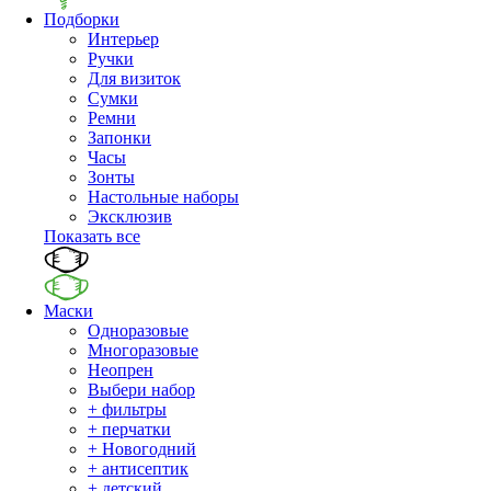
Подборки
Интерьер
Ручки
Для визиток
Сумки
Ремни
Запонки
Часы
Зонты
Настольные наборы
Эксклюзив
Показать все
Маски
Одноразовые
Многоразовые
Неопрен
Выбери набор
+ фильтры
+ перчатки
+ Новогодний
+ антисептик
+ детский