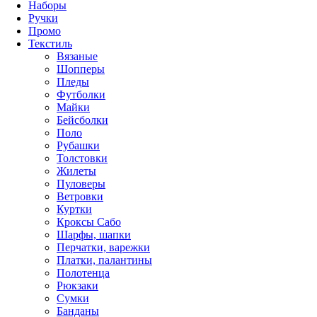
Наборы
Ручки
Промо
Текстиль
Вязаные
Шопперы
Пледы
Футболки
Майки
Бейсболки
Поло
Рубашки
Толстовки
Жилеты
Пуловеры
Ветровки
Куртки
Кроксы Сабо
Шарфы, шапки
Перчатки, варежки
Платки, палантины
Полотенца
Рюкзаки
Сумки
Банданы