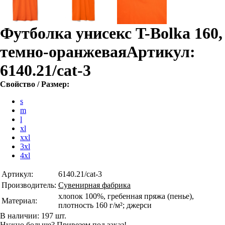
Футболка унисекс T-Bolka 160,
темно-оранжевая
Артикул:
6140.21/cat-3
Свойство / Размер:
s
m
l
xl
xxl
3xl
4xl
Артикул:
6140.21/cat-3
Производитель:
Сувенирная фабрика
хлопок 100%, гребенная пряжа (пенье),
Материал:
плотность 160 г/м²; джерси
В наличии: 197 шт.
Нужно больше? Привезем под заказ!