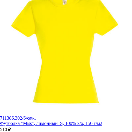
711386.302/S/cat-1
Футболка "Miss", лимонный_S, 100% х/б, 150 г/м2
510 ₽