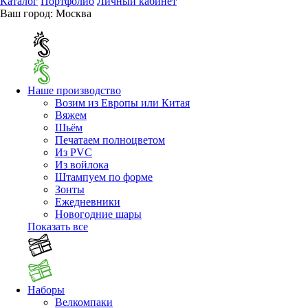
Каталог
Портфолио
Личный кабинет
Ваш город:
Москва
Наше производство
Возим из Европы или Китая
Вяжем
Шьём
Печатаем полноцветом
Из PVC
Из войлока
Штампуем по форме
Зонты
Ежедневники
Новогодние шары
Показать все
Наборы
Велкомпаки