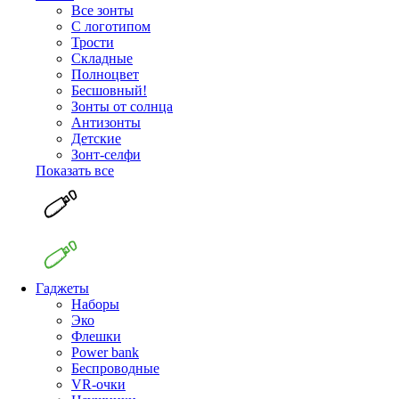
Все зонты
С логотипом
Трости
Складные
Полноцвет
Бесшовный!
Зонты от солнца
Антизонты
Детские
Зонт-селфи
Показать все
Гаджеты
Наборы
Эко
Флешки
Power bank
Беспроводные
VR-очки