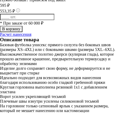
595 ₽
553,35 ₽
* При заказе от 60 000 ₽
Расчет нанесения
Описание товара
Базовая футболка унисекс прямого силуэта без боковых швов
(размеры XS–4XL) или с боковыми швами (размеры 5XL–6XL).
Высококачественное полотно джерси (кулирная гладь), которое
прошло активное крашение, предварительную термоусадку и
обработку энзимами
Изделие долго сохраняет свою форму, не деформируется и не
выцветает при стирке
Идеально подходит для всевозможных видов нанесения
благодаря использованию особо гладкой гребенной пряжи
Круглая горловина выполнена резинкой 1x1 с добавлением
эластана
Ворот усилен укрепляющей тесьмой
Плечевые швы изнутри усилены силиконовой тесьмой
На горловине только сатиновый ярлык с указанием размера,
который не мешает нанесению или кастомизации