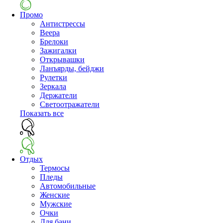
Промо
Антистрессы
Веера
Брелоки
Зажигалки
Открывашки
Ланъярды, бейджи
Рулетки
Зеркала
Держатели
Светоотражатели
Показать все
Отдых
Термосы
Пледы
Автомобильные
Женские
Мужские
Очки
Для бани