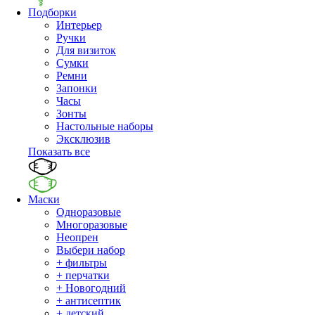
Подборки
Интерьер
Ручки
Для визиток
Сумки
Ремни
Запонки
Часы
Зонты
Настольные наборы
Эксклюзив
Показать все
Маски
Одноразовые
Многоразовые
Неопрен
Выбери набор
+ фильтры
+ перчатки
+ Новогодний
+ антисептик
+ детский