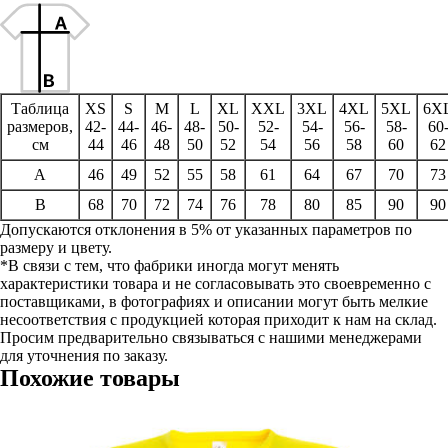
Таблица
XS
S
M
L
XL
XXL
3XL
4XL
5XL
6X
размеров,
42-
44-
46-
48-
50-
52-
54-
56-
58-
60
см
44
46
48
50
52
54
56
58
60
62
A
46
49
52
55
58
61
64
67
70
73
B
68
70
72
74
76
78
80
85
90
90
Допускаются отклонения в 5% от указанных параметров по
размеру и цвету.
*В связи с тем, что фабрики иногда могут менять
характеристики товара и не согласовывать это своевременно с
поставщиками, в фотографиях и описании могут быть мелкие
несоответствия с продукцией которая приходит к нам на склад.
Просим предварительно связываться с нашими менеджерами
для уточнения по заказу.
Похожие товары