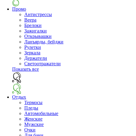
Промо
Антистрессы
Веера
Брелоки
Зажигалки
Открывашки
Ланъярды, бейджи
Рулетки
Зеркала
Держатели
Светоотражатели
Показать все
Отдых
Термосы
Пледы
Автомобильные
Женские
Мужские
Очки
Для бани