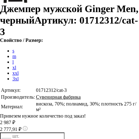
Джемпер мужской Ginger Men,
черный
Артикул: 01712312/cat-
3
Свойство / Размер:
s
m
l
xl
xxl
3xl
Артикул:
01712312/cat-3
Производитель:
Сувенирная фабрика
вискоза, 70%; полиамид, 30%; плотность 275 г/
Материал:
м²
Привезем нужное количество под заказ!
2 987 ₽
2 777,91 ₽