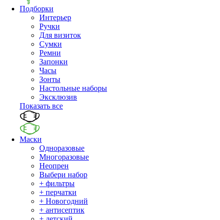
Подборки
Интерьер
Ручки
Для визиток
Сумки
Ремни
Запонки
Часы
Зонты
Настольные наборы
Эксклюзив
Показать все
Маски
Одноразовые
Многоразовые
Неопрен
Выбери набор
+ фильтры
+ перчатки
+ Новогодний
+ антисептик
+ детский