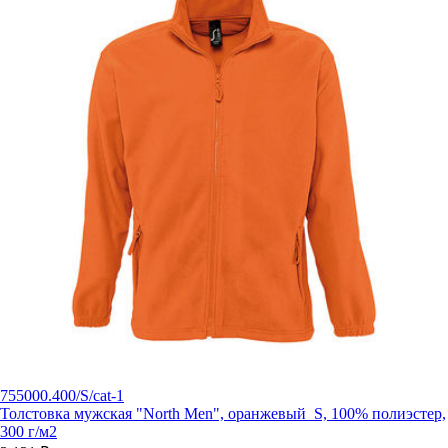
755000.400/S/cat-1
Толстовка мужская "North Men", оранжевый_S, 100% полиэстер,
300 г/м2