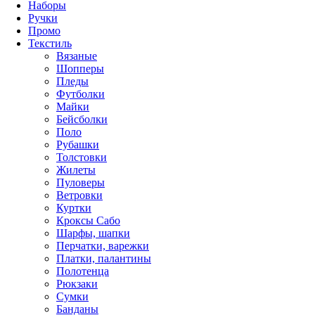
Наборы
Ручки
Промо
Текстиль
Вязаные
Шопперы
Пледы
Футболки
Майки
Бейсболки
Поло
Рубашки
Толстовки
Жилеты
Пуловеры
Ветровки
Куртки
Кроксы Сабо
Шарфы, шапки
Перчатки, варежки
Платки, палантины
Полотенца
Рюкзаки
Сумки
Банданы