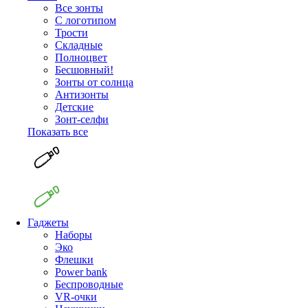
Все зонты
С логотипом
Трости
Складные
Полноцвет
Бесшовный!
Зонты от солнца
Антизонты
Детские
Зонт-селфи
Показать все
Гаджеты
Наборы
Эко
Флешки
Power bank
Беспроводные
VR-очки