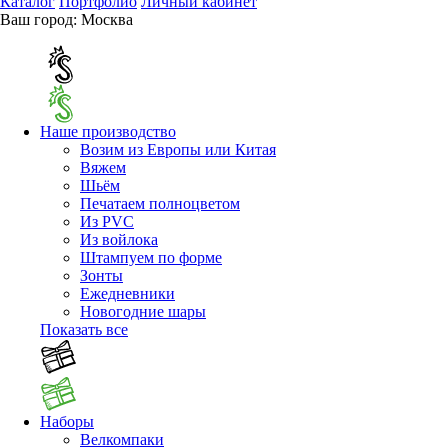
Каталог
Портфолио
Личный кабинет
Ваш город:
Москва
Наше производство
Возим из Европы или Китая
Вяжем
Шьём
Печатаем полноцветом
Из PVC
Из войлока
Штампуем по форме
Зонты
Ежедневники
Новогодние шары
Показать все
Наборы
Велкомпаки