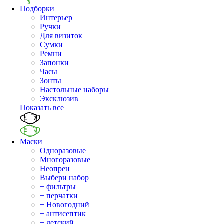
Подборки
Интерьер
Ручки
Для визиток
Сумки
Ремни
Запонки
Часы
Зонты
Настольные наборы
Эксклюзив
Показать все
Маски
Одноразовые
Многоразовые
Неопрен
Выбери набор
+ фильтры
+ перчатки
+ Новогодний
+ антисептик
+ детский