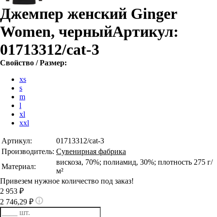
Джемпер женский Ginger
Women, черный
Артикул:
01713312/cat-3
Свойство / Размер:
xs
s
m
l
xl
xxl
Артикул:
01713312/cat-3
Производитель:
Сувенирная фабрика
вискоза, 70%; полиамид, 30%; плотность 275 г/
Материал:
м²
Привезем нужное количество под заказ!
2 953 ₽
2 746,29 ₽