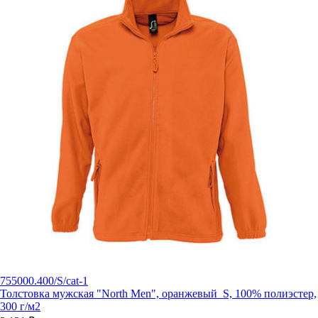
755000.400/S/cat-1
Толстовка мужская "North Men", оранжевый_S, 100% полиэстер,
300 г/м2