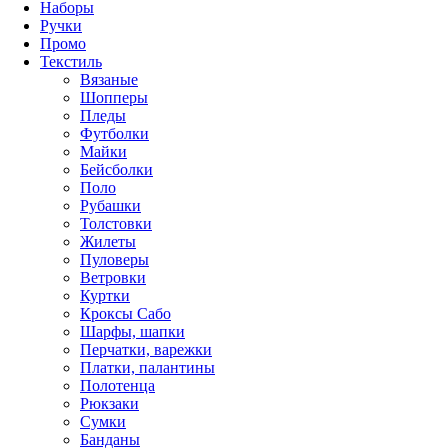
Наборы
Ручки
Промо
Текстиль
Вязаные
Шопперы
Пледы
Футболки
Майки
Бейсболки
Поло
Рубашки
Толстовки
Жилеты
Пуловеры
Ветровки
Куртки
Кроксы Сабо
Шарфы, шапки
Перчатки, варежки
Платки, палантины
Полотенца
Рюкзаки
Сумки
Банданы