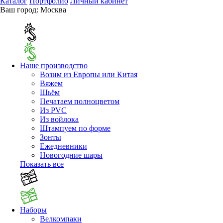
Каталог
Портфолио
Личный кабинет
Ваш город:
Москва
Наше производство
Возим из Европы или Китая
Вяжем
Шьём
Печатаем полноцветом
Из PVC
Из войлока
Штампуем по форме
Зонты
Ежедневники
Новогодние шары
Показать все
Наборы
Велкомпаки