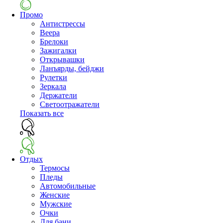
Промо
Антистрессы
Веера
Брелоки
Зажигалки
Открывашки
Ланъярды, бейджи
Рулетки
Зеркала
Держатели
Светоотражатели
Показать все
Отдых
Термосы
Пледы
Автомобильные
Женские
Мужские
Очки
Для бани