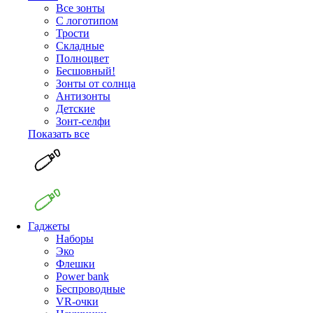
Все зонты
С логотипом
Трости
Складные
Полноцвет
Бесшовный!
Зонты от солнца
Антизонты
Детские
Зонт-селфи
Показать все
Гаджеты
Наборы
Эко
Флешки
Power bank
Беспроводные
VR-очки