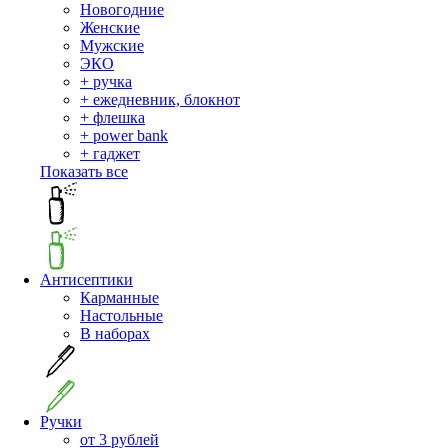
Новогодние
Женские
Мужские
ЭКО
+ ручка
+ ежедневник, блокнот
+ флешка
+ power bank
+ гаджет
Показать все
Антисептики
Карманные
Настольные
В наборах
Ручки
от 3 рублей