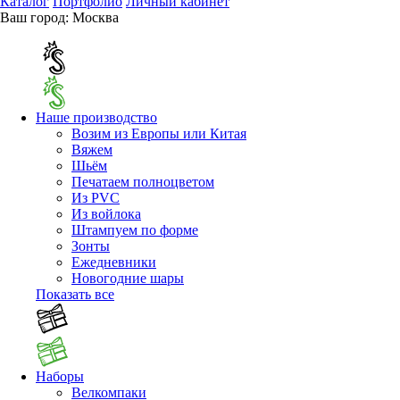
Каталог
Портфолио
Личный кабинет
Ваш город:
Москва
Наше производство
Возим из Европы или Китая
Вяжем
Шьём
Печатаем полноцветом
Из PVC
Из войлока
Штампуем по форме
Зонты
Ежедневники
Новогодние шары
Показать все
Наборы
Велкомпаки